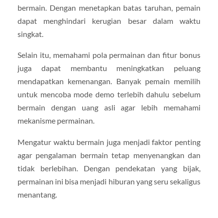
bermain. Dengan menetapkan batas taruhan, pemain
dapat menghindari kerugian besar dalam waktu
singkat.
Selain itu, memahami pola permainan dan fitur bonus
juga dapat membantu meningkatkan peluang
mendapatkan kemenangan. Banyak pemain memilih
untuk mencoba mode demo terlebih dahulu sebelum
bermain dengan uang asli agar lebih memahami
mekanisme permainan.
Mengatur waktu bermain juga menjadi faktor penting
agar pengalaman bermain tetap menyenangkan dan
tidak berlebihan. Dengan pendekatan yang bijak,
permainan ini bisa menjadi hiburan yang seru sekaligus
menantang.