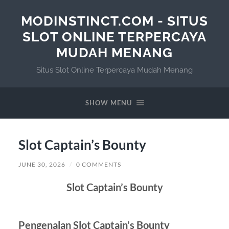
MODINSTINCT.COM - SITUS
SLOT ONLINE TERPERCAYA
MUDAH MENANG
Situs Slot Online Terpercaya Mudah Menang
SHOW MENU
Slot Captain’s Bounty
JUNE 30, 2026
/
0 COMMENTS
Slot Captain’s Bounty
Pengenalan Slot Captain’s Bounty