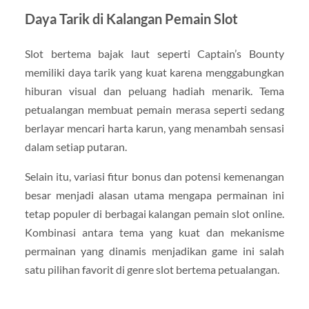
Daya Tarik di Kalangan Pemain Slot
Slot bertema bajak laut seperti Captain’s Bounty
memiliki daya tarik yang kuat karena menggabungkan
hiburan visual dan peluang hadiah menarik. Tema
petualangan membuat pemain merasa seperti sedang
berlayar mencari harta karun, yang menambah sensasi
dalam setiap putaran.
Selain itu, variasi fitur bonus dan potensi kemenangan
besar menjadi alasan utama mengapa permainan ini
tetap populer di berbagai kalangan pemain slot online.
Kombinasi antara tema yang kuat dan mekanisme
permainan yang dinamis menjadikan game ini salah
satu pilihan favorit di genre slot bertema petualangan.