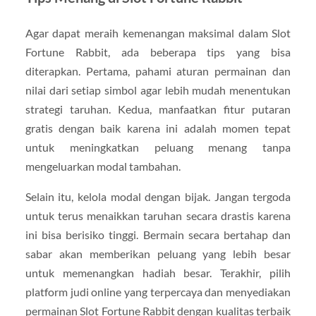
Agar dapat meraih kemenangan maksimal dalam Slot
Fortune Rabbit, ada beberapa tips yang bisa
diterapkan. Pertama, pahami aturan permainan dan
nilai dari setiap simbol agar lebih mudah menentukan
strategi taruhan. Kedua, manfaatkan fitur putaran
gratis dengan baik karena ini adalah momen tepat
untuk meningkatkan peluang menang tanpa
mengeluarkan modal tambahan.
Selain itu, kelola modal dengan bijak. Jangan tergoda
untuk terus menaikkan taruhan secara drastis karena
ini bisa berisiko tinggi. Bermain secara bertahap dan
sabar akan memberikan peluang yang lebih besar
untuk memenangkan hadiah besar. Terakhir, pilih
platform judi online yang terpercaya dan menyediakan
permainan Slot Fortune Rabbit dengan kualitas terbaik