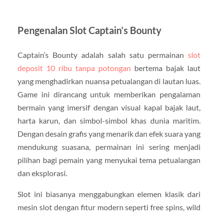
Pengenalan Slot Captain’s Bounty
Captain’s Bounty
adalah salah satu permainan
slot
deposit 10 ribu tanpa potongan
bertema bajak laut
yang menghadirkan nuansa petualangan di lautan luas.
Game ini dirancang untuk memberikan pengalaman
bermain yang imersif dengan visual kapal bajak laut,
harta karun, dan simbol-simbol khas dunia maritim.
Dengan desain grafis yang menarik dan efek suara yang
mendukung suasana, permainan ini sering menjadi
pilihan bagi pemain yang menyukai tema petualangan
dan eksplorasi.
Slot ini biasanya menggabungkan elemen klasik dari
mesin slot dengan fitur modern seperti free spins, wild