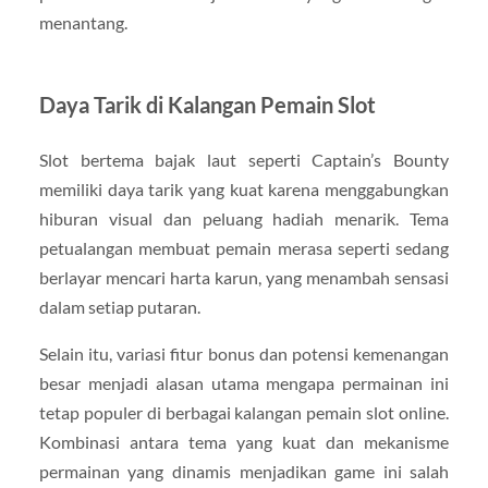
menantang.
Daya Tarik di Kalangan Pemain Slot
Slot bertema bajak laut seperti Captain’s Bounty
memiliki daya tarik yang kuat karena menggabungkan
hiburan visual dan peluang hadiah menarik. Tema
petualangan membuat pemain merasa seperti sedang
berlayar mencari harta karun, yang menambah sensasi
dalam setiap putaran.
Selain itu, variasi fitur bonus dan potensi kemenangan
besar menjadi alasan utama mengapa permainan ini
tetap populer di berbagai kalangan pemain slot online.
Kombinasi antara tema yang kuat dan mekanisme
permainan yang dinamis menjadikan game ini salah