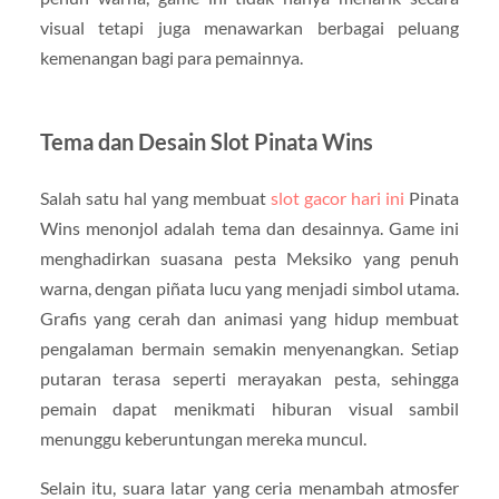
visual tetapi juga menawarkan berbagai peluang
kemenangan bagi para pemainnya.
Tema dan Desain Slot Pinata Wins
Salah satu hal yang membuat
slot gacor hari ini
Pinata
Wins menonjol adalah tema dan desainnya. Game ini
menghadirkan suasana pesta Meksiko yang penuh
warna, dengan piñata lucu yang menjadi simbol utama.
Grafis yang cerah dan animasi yang hidup membuat
pengalaman bermain semakin menyenangkan. Setiap
putaran terasa seperti merayakan pesta, sehingga
pemain dapat menikmati hiburan visual sambil
menunggu keberuntungan mereka muncul.
Selain itu, suara latar yang ceria menambah atmosfer