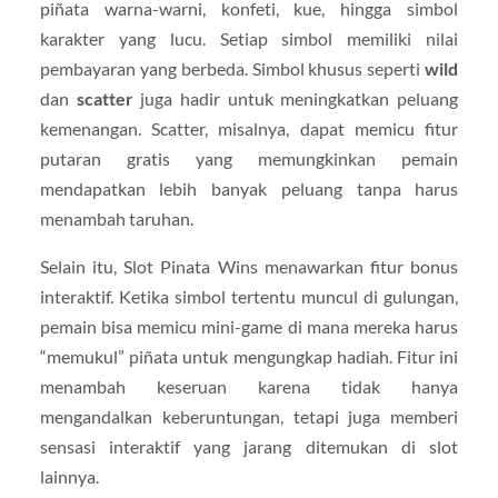
piñata warna-warni, konfeti, kue, hingga simbol
karakter yang lucu. Setiap simbol memiliki nilai
pembayaran yang berbeda. Simbol khusus seperti
wild
dan
scatter
juga hadir untuk meningkatkan peluang
kemenangan. Scatter, misalnya, dapat memicu fitur
putaran gratis yang memungkinkan pemain
mendapatkan lebih banyak peluang tanpa harus
menambah taruhan.
Selain itu, Slot Pinata Wins menawarkan fitur bonus
interaktif. Ketika simbol tertentu muncul di gulungan,
pemain bisa memicu mini-game di mana mereka harus
“memukul” piñata untuk mengungkap hadiah. Fitur ini
menambah keseruan karena tidak hanya
mengandalkan keberuntungan, tetapi juga memberi
sensasi interaktif yang jarang ditemukan di slot
lainnya.