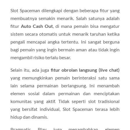
Slot Spaceman dilengkapi dengan beberapa fitur yang
membuatnya semakin menarik. Salah satunya adalah
fitur
Auto Cash Out
, di mana pemain bisa mengatur
sistem secara otomatis untuk menarik taruhan ketika
pengali mencapai angka tertentu. Ini sangat berguna
bagi pemain yang ingin bermain aman atau tidak ingin
mengambil risiko terlalu besar.
Selain itu, ada juga
fitur obrolan langsung (live chat)
yang memungkinkan pemain berinteraksi satu sama
lain selama permainan berlangsung. Ini menambah
elemen sosial dalam permainan dan menciptakan
komunitas yang aktif. Tidak seperti slot tradisional
yang bersifat individual, Slot Spaceman terasa lebih
hidup dan dinamis.
Pragmatic Play juga menambahkan elemen