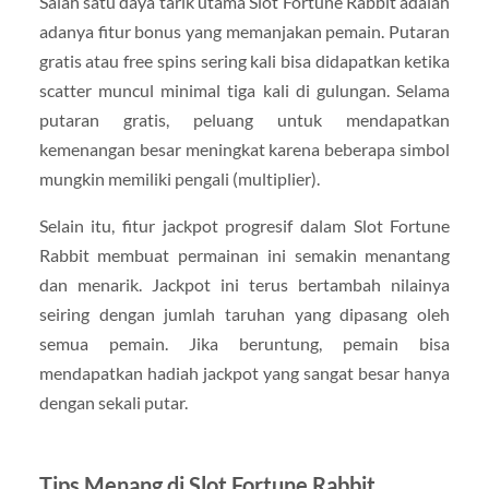
Salah satu daya tarik utama Slot Fortune Rabbit adalah
adanya fitur bonus yang memanjakan pemain. Putaran
gratis atau free spins sering kali bisa didapatkan ketika
scatter muncul minimal tiga kali di gulungan. Selama
putaran gratis, peluang untuk mendapatkan
kemenangan besar meningkat karena beberapa simbol
mungkin memiliki pengali (multiplier).
Selain itu, fitur jackpot progresif dalam Slot Fortune
Rabbit membuat permainan ini semakin menantang
dan menarik. Jackpot ini terus bertambah nilainya
seiring dengan jumlah taruhan yang dipasang oleh
semua pemain. Jika beruntung, pemain bisa
mendapatkan hadiah jackpot yang sangat besar hanya
dengan sekali putar.
Tips Menang di Slot Fortune Rabbit