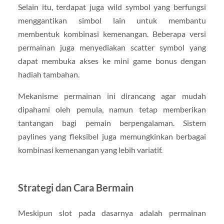
Selain itu, terdapat juga wild symbol yang berfungsi
menggantikan simbol lain untuk membantu
membentuk kombinasi kemenangan. Beberapa versi
permainan juga menyediakan scatter symbol yang
dapat membuka akses ke mini game bonus dengan
hadiah tambahan.
Mekanisme permainan ini dirancang agar mudah
dipahami oleh pemula, namun tetap memberikan
tantangan bagi pemain berpengalaman. Sistem
paylines yang fleksibel juga memungkinkan berbagai
kombinasi kemenangan yang lebih variatif.
Strategi dan Cara Bermain
Meskipun slot pada dasarnya adalah permainan