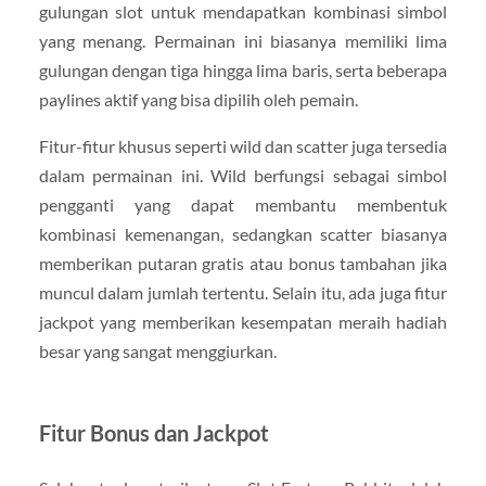
gulungan slot untuk mendapatkan kombinasi simbol
yang menang. Permainan ini biasanya memiliki lima
gulungan dengan tiga hingga lima baris, serta beberapa
paylines aktif yang bisa dipilih oleh pemain.
Fitur-fitur khusus seperti wild dan scatter juga tersedia
dalam permainan ini. Wild berfungsi sebagai simbol
pengganti yang dapat membantu membentuk
kombinasi kemenangan, sedangkan scatter biasanya
memberikan putaran gratis atau bonus tambahan jika
muncul dalam jumlah tertentu. Selain itu, ada juga fitur
jackpot yang memberikan kesempatan meraih hadiah
besar yang sangat menggiurkan.
Fitur Bonus dan Jackpot