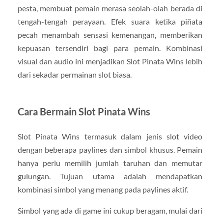
pesta, membuat pemain merasa seolah-olah berada di
tengah-tengah perayaan. Efek suara ketika piñata
pecah menambah sensasi kemenangan, memberikan
kepuasan tersendiri bagi para pemain. Kombinasi
visual dan audio ini menjadikan Slot Pinata Wins lebih
dari sekadar permainan slot biasa.
Cara Bermain Slot Pinata Wins
Slot Pinata Wins termasuk dalam jenis slot video
dengan beberapa paylines dan simbol khusus. Pemain
hanya perlu memilih jumlah taruhan dan memutar
gulungan. Tujuan utama adalah mendapatkan
kombinasi simbol yang menang pada paylines aktif.
Simbol yang ada di game ini cukup beragam, mulai dari