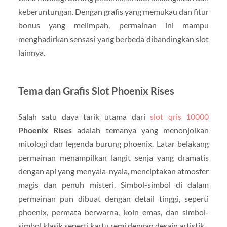
keberuntungan. Dengan grafis yang memukau dan fitur
bonus yang melimpah, permainan ini mampu
menghadirkan sensasi yang berbeda dibandingkan slot
lainnya.
Tema dan Grafis Slot Phoenix Rises
Salah satu daya tarik utama dari
slot qris 10000
Phoenix Rises
adalah temanya yang menonjolkan
mitologi dan legenda burung phoenix. Latar belakang
permainan menampilkan langit senja yang dramatis
dengan api yang menyala-nyala, menciptakan atmosfer
magis dan penuh misteri. Simbol-simbol di dalam
permainan pun dibuat dengan detail tinggi, seperti
phoenix, permata berwarna, koin emas, dan simbol-
simbol klasik seperti kartu remi dengan desain artistik.