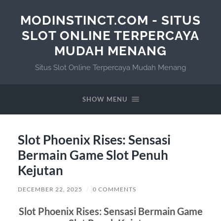
MODINSTINCT.COM - SITUS
SLOT ONLINE TERPERCAYA
MUDAH MENANG
Situs Slot Online Terpercaya Mudah Menang
SHOW MENU
Slot Phoenix Rises: Sensasi
Bermain Game Slot Penuh
Kejutan
DECEMBER 22, 2025
/
0 COMMENTS
Slot Phoenix Rises: Sensasi Bermain Game