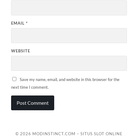
EMAIL
*
WEBSITE
Save my name, email, and website in this browser for the
next time I comment.
© 2026
MODINSTINCT.COM – SITUS SLOT ONLINE