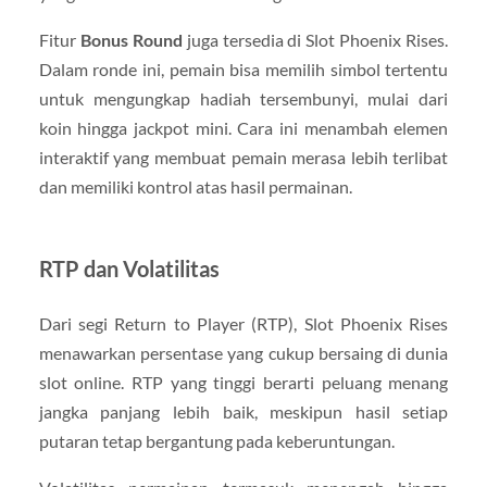
Fitur
Bonus Round
juga tersedia di Slot Phoenix Rises.
Dalam ronde ini, pemain bisa memilih simbol tertentu
untuk mengungkap hadiah tersembunyi, mulai dari
koin hingga jackpot mini. Cara ini menambah elemen
interaktif yang membuat pemain merasa lebih terlibat
dan memiliki kontrol atas hasil permainan.
RTP dan Volatilitas
Dari segi Return to Player (RTP), Slot Phoenix Rises
menawarkan persentase yang cukup bersaing di dunia
slot online. RTP yang tinggi berarti peluang menang
jangka panjang lebih baik, meskipun hasil setiap
putaran tetap bergantung pada keberuntungan.