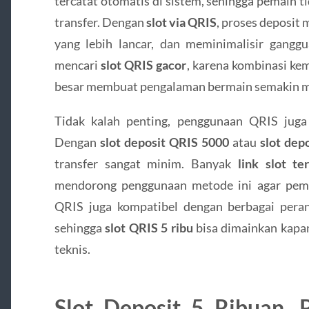
tercatat otomatis di sistem, sehingga pemain t
transfer. Dengan
slot via QRIS
, proses deposit
yang lebih lancar, dan meminimalisir gangg
mencari
slot QRIS gacor
, karena kombinasi k
besar membuat pengalaman bermain semakin 
Tidak kalah penting, penggunaan QRIS juga
Dengan
slot deposit QRIS 5000
atau
slot dep
transfer sangat minim. Banyak
link slot te
mendorong penggunaan metode ini agar pem
QRIS juga kompatibel dengan berbagai pera
sehingga
slot QRIS 5 ribu
bisa dimainkan kapan
teknis.
Slot Deposit 5 Ribuan,