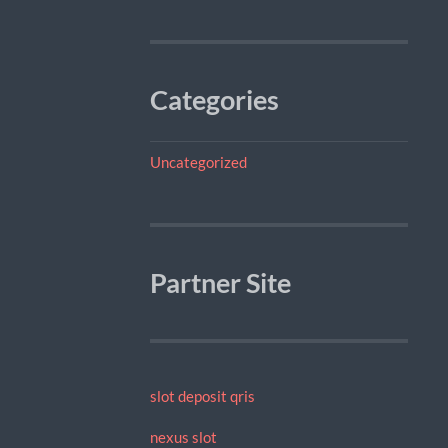
Categories
Uncategorized
Partner Site
slot deposit qris
nexus slot