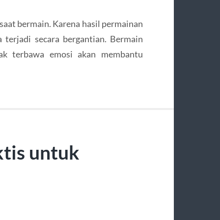
 saat bermain. Karena hasil permainan
 terjadi secara bergantian. Bermain
idak terbawa emosi akan membantu
ktis untuk