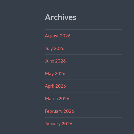
Archives
August 2026
July 2026
June 2026
May 2026
April 2026
March 2026
February 2026
January 2026