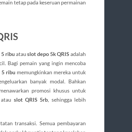
pemain tetap pada keseruan permainan
QRIS
 5 ribu
atau
slot depo 5k QRIS
adalah
l. Bagi pemain yang ingin mencoba
 5 ribu
memungkinkan mereka untuk
engeluarkan banyak modal. Bahkan
enawarkan promosi khusus untuk
atau
slot QRIS 5rb
, sehingga lebih
atatan transaksi. Semua pembayaran