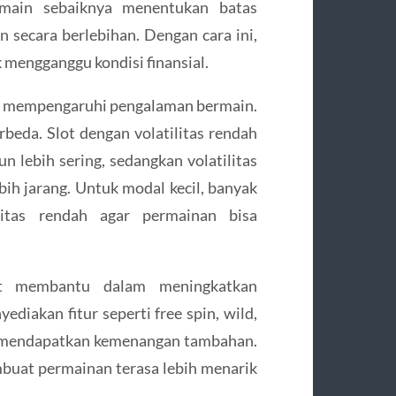
emain sebaiknya menentukan batas
 secara berlebihan. Dengan cara ini,
 mengganggu kondisi finansial.
pat mempengaruhi pengalaman bermain.
erbeda. Slot dengan volatilitas rendah
lebih sering, sedangkan volatilitas
ih jarang. Untuk modal kecil, banyak
itas rendah agar permainan bisa
t membantu dalam meningkatkan
iakan fitur seperti free spin, wild,
g mendapatkan kemenangan tambahan.
buat permainan terasa lebih menarik