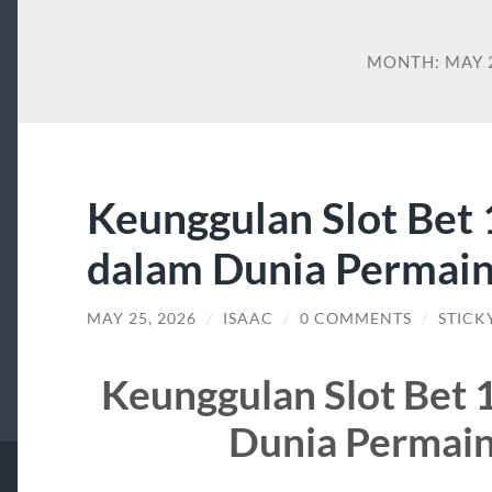
MONTH:
MAY 
M
Keunggulan Slot Bet
dalam Dunia Permain
MAY 25, 2026
/
ISAAC
/
0 COMMENTS
/
STICK
Keunggulan Slot Bet 
Dunia Permain