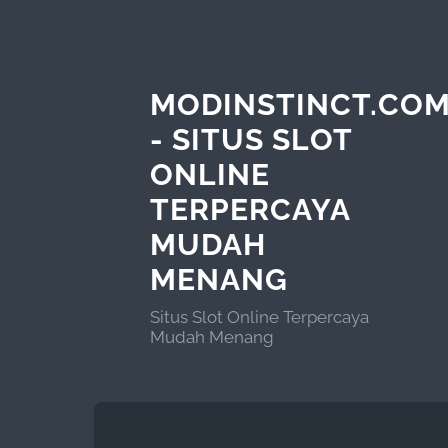
MODINSTINCT.CO
- SITUS SLOT
ONLINE
TERPERCAYA
MUDAH
MENANG
Situs Slot Online Terpercaya
Mudah Menang