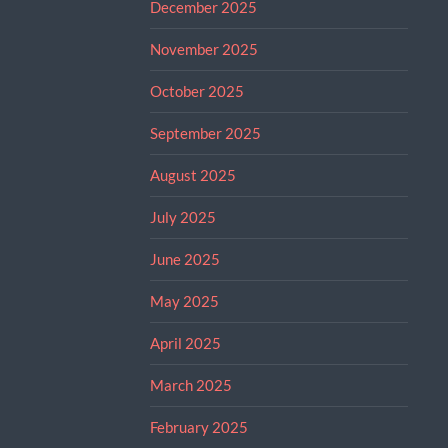
December 2025
November 2025
October 2025
September 2025
August 2025
July 2025
June 2025
May 2025
April 2025
March 2025
February 2025