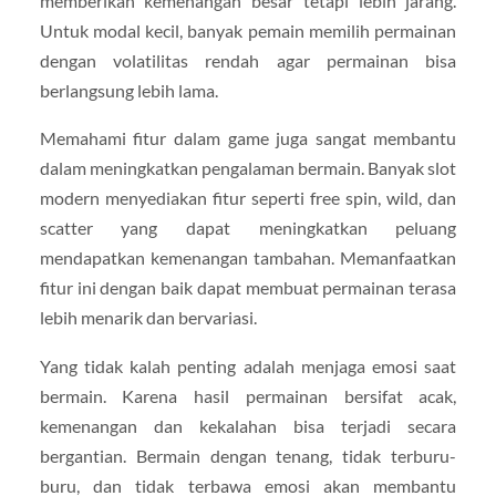
memberikan kemenangan besar tetapi lebih jarang.
Untuk modal kecil, banyak pemain memilih permainan
dengan volatilitas rendah agar permainan bisa
berlangsung lebih lama.
Memahami fitur dalam game juga sangat membantu
dalam meningkatkan pengalaman bermain. Banyak slot
modern menyediakan fitur seperti free spin, wild, dan
scatter yang dapat meningkatkan peluang
mendapatkan kemenangan tambahan. Memanfaatkan
fitur ini dengan baik dapat membuat permainan terasa
lebih menarik dan bervariasi.
Yang tidak kalah penting adalah menjaga emosi saat
bermain. Karena hasil permainan bersifat acak,
kemenangan dan kekalahan bisa terjadi secara
bergantian. Bermain dengan tenang, tidak terburu-
buru, dan tidak terbawa emosi akan membantu