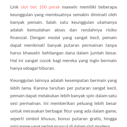
Link
slot bet 100 perak
maxwin memiliki beberapa
keunggulan yang membuatnya semakin diminati oleh
banyak pemain. Salah satu keunggulan utamanya
adalah kemudahan akses dan rendahnya risiko
finansial. Dengan modal yang sangat kecil, pemain
dapat menikmati banyak putaran permainan tanpa
harus khawatir kehilangan dana dalam jumlah besar.
Hal ini sangat cocok bagi mereka yang ingin bermain
hanya sebagai hiburan.
Keunggulan lainnya adalah kesempatan bermain yang
lebih lama. Karena taruhan per putaran sangat kecil,
pemain dapat melakukan lebih banyak spin dalam satu
sesi permainan. Ini memberikan peluang lebih besar
untuk merasakan berbagai fitur yang ada dalam game,
seperti simbol khusus, bonus putaran gratis, hingga
mini game yang sering muncul di dalam slot modern.