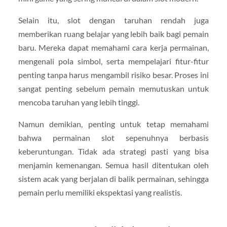
Selain itu, slot dengan taruhan rendah juga
memberikan ruang belajar yang lebih baik bagi pemain
baru. Mereka dapat memahami cara kerja permainan,
mengenali pola simbol, serta mempelajari fitur-fitur
penting tanpa harus mengambil risiko besar. Proses ini
sangat penting sebelum pemain memutuskan untuk
mencoba taruhan yang lebih tinggi.
Namun demikian, penting untuk tetap memahami
bahwa permainan slot sepenuhnya berbasis
keberuntungan. Tidak ada strategi pasti yang bisa
menjamin kemenangan. Semua hasil ditentukan oleh
sistem acak yang berjalan di balik permainan, sehingga
pemain perlu memiliki ekspektasi yang realistis.