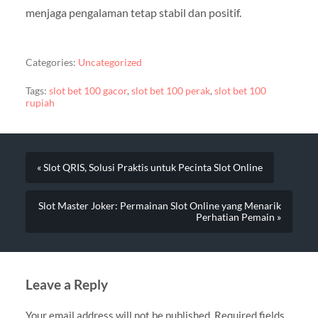
menjaga pengalaman tetap stabil dan positif.
Categories:
Uncategorized
Tags:
slot bet 100 gacor
,
slot bet 100 perak
,
slot bet 100
rupiah
« Slot QRIS, Solusi Praktis untuk Pecinta Slot Online
Slot Master Joker: Permainan Slot Online yang Menarik
Perhatian Pemain »
Leave a Reply
Your email address will not be published.
Required fields