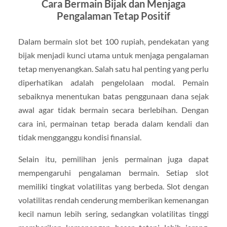
Cara Bermain Bijak dan Menjaga
Pengalaman Tetap Positif
Dalam bermain slot bet 100 rupiah, pendekatan yang
bijak menjadi kunci utama untuk menjaga pengalaman
tetap menyenangkan. Salah satu hal penting yang perlu
diperhatikan adalah pengelolaan modal. Pemain
sebaiknya menentukan batas penggunaan dana sejak
awal agar tidak bermain secara berlebihan. Dengan
cara ini, permainan tetap berada dalam kendali dan
tidak mengganggu kondisi finansial.
Selain itu, pemilihan jenis permainan juga dapat
mempengaruhi pengalaman bermain. Setiap slot
memiliki tingkat volatilitas yang berbeda. Slot dengan
volatilitas rendah cenderung memberikan kemenangan
kecil namun lebih sering, sedangkan volatilitas tinggi