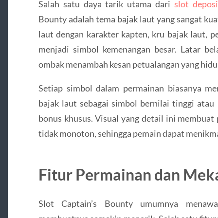
Salah satu daya tarik utama dari
slot depos
Bounty adalah tema bajak laut yang sangat kua
laut dengan karakter kapten, kru bajak laut, p
menjadi simbol kemenangan besar. Latar bel
ombak menambah kesan petualangan yang hidu
Setiap simbol dalam permainan biasanya memi
bajak laut sebagai simbol bernilai tinggi ata
bonus khusus. Visual yang detail ini membuat 
tidak monoton, sehingga pemain dapat menikma
Fitur Permainan dan Mek
Slot Captain’s Bounty umumnya menawa