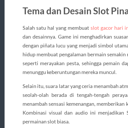
Tema dan Desain Slot Pin
Salah satu hal yang membuat
slot gacor hari i
dan desainnya. Game ini menghadirkan suasa
dengan piñata lucu yang menjadi simbol utama
hidup membuat pengalaman bermain semakin m
seperti merayakan pesta, sehingga pemain da
menunggu keberuntungan mereka muncul.
Selain itu, suara latar yang ceria menambah a
seolah-olah berada di tengah-tengah peraya
menambah sensasi kemenangan, memberikan kep
Kombinasi visual dan audio ini menjadikan S
permainan slot biasa.