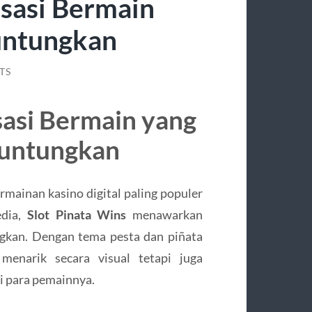
nsasi Bermain
untungkan
TS
sasi Bermain yang
untungkan
rmainan kasino digital paling populer
edia,
Slot Pinata Wins
menawarkan
gkan. Dengan tema pesta dan piñata
enarik secara visual tetapi juga
 para pemainnya.