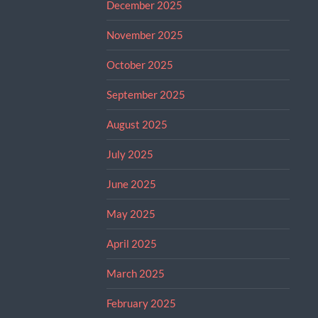
December 2025
November 2025
October 2025
September 2025
August 2025
July 2025
June 2025
May 2025
April 2025
March 2025
February 2025