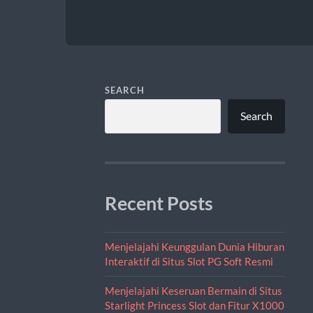
SEARCH
Search
Recent Posts
Menjelajahi Keunggulan Dunia Hiburan
Interaktif di Situs Slot PG Soft Resmi
Menjelajahi Keseruan Bermain di Situs
Starlight Princess Slot dan Fitur X1000