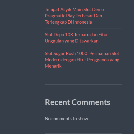
Tempat Asyik Main Slot Demo
Pragmatic Play Terbesar Dan
Terlengkap Di Indonesia
Slot Depo 10K Terbaru dan Fitur
Unggulan yang Ditawarkan
Slot Sugar Rush 1000: Permainan Slot
Modern dengan Fitur Pengganda yang
Menarik
Recent Comments
No comments to show.