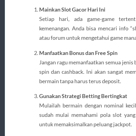
Mainkan Slot Gacor Hari Ini
Setiap hari, ada game-game terten
kemenangan. Anda bisa mencari info “sl
atau forum untuk mengetahui game mana
Manfaatkan Bonus dan Free Spin
Jangan ragu memanfaatkan semua jenis b
spin dan cashback. Ini akan sangat m
bermain tanpa harus terus deposit.
Gunakan Strategi Betting Bertingkat
Mulailah bermain dengan nominal kecil
sudah mulai memahami pola slot yang d
untuk memaksimalkan peluang jackpot.