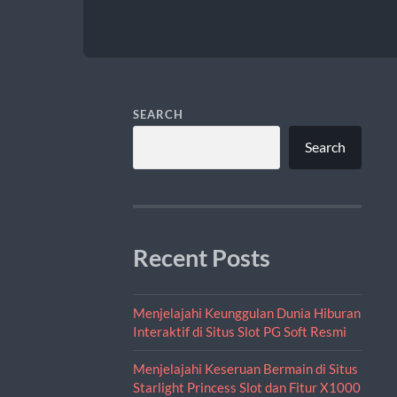
SEARCH
Search
Recent Posts
Menjelajahi Keunggulan Dunia Hiburan
Interaktif di Situs Slot PG Soft Resmi
Menjelajahi Keseruan Bermain di Situs
Starlight Princess Slot dan Fitur X1000