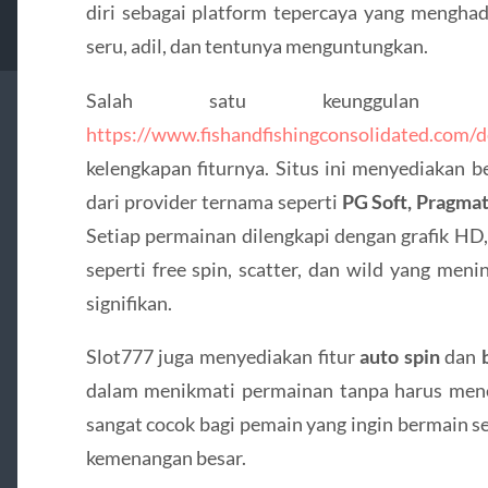
diri sebagai platform tepercaya yang mengha
seru, adil, dan tentunya menguntungkan.
Salah satu keunggulan 
https://www.fishandfishingconsolidated.com/d
kelengkapan fiturnya. Situs ini menyediakan b
dari provider ternama seperti
PG Soft, Pragma
Setiap permainan dilengkapi dengan grafik HD, e
seperti free spin, scatter, dan wild yang me
signifikan.
Slot777 juga menyediakan fitur
auto spin
dan
dalam menikmati permainan tanpa harus menek
sangat cocok bagi pemain yang ingin bermain 
kemenangan besar.