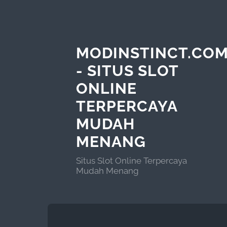
MODINSTINCT.CO
- SITUS SLOT
ONLINE
TERPERCAYA
MUDAH
MENANG
Situs Slot Online Terpercaya
Mudah Menang