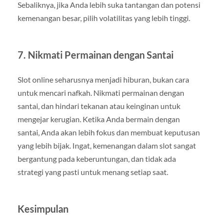
Sebaliknya, jika Anda lebih suka tantangan dan potensi
kemenangan besar, pilih volatilitas yang lebih tinggi.
7.
Nikmati Permainan dengan Santai
Slot online seharusnya menjadi hiburan, bukan cara
untuk mencari nafkah. Nikmati permainan dengan
santai, dan hindari tekanan atau keinginan untuk
mengejar kerugian. Ketika Anda bermain dengan
santai, Anda akan lebih fokus dan membuat keputusan
yang lebih bijak. Ingat, kemenangan dalam slot sangat
bergantung pada keberuntungan, dan tidak ada
strategi yang pasti untuk menang setiap saat.
Kesimpulan