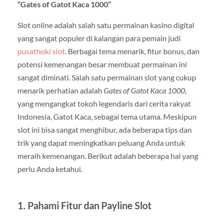
“Gates of Gatot Kaca 1000”
Slot online adalah salah satu permainan kasino digital
yang sangat populer di kalangan para pemain judi
pusathoki slot
. Berbagai tema menarik, fitur bonus, dan
potensi kemenangan besar membuat permainan ini
sangat diminati. Salah satu permainan slot yang cukup
menarik perhatian adalah
Gates of Gatot Kaca 1000
,
yang mengangkat tokoh legendaris dari cerita rakyat
Indonesia, Gatot Kaca, sebagai tema utama. Meskipun
slot ini bisa sangat menghibur, ada beberapa tips dan
trik yang dapat meningkatkan peluang Anda untuk
meraih kemenangan. Berikut adalah beberapa hal yang
perlu Anda ketahui.
1.
Pahami Fitur dan Payline Slot