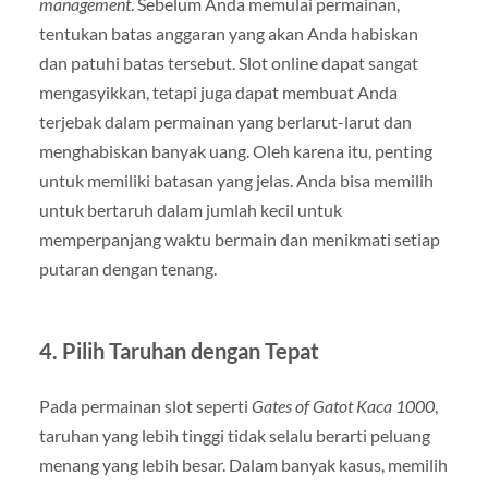
management
. Sebelum Anda memulai permainan,
tentukan batas anggaran yang akan Anda habiskan
dan patuhi batas tersebut. Slot online dapat sangat
mengasyikkan, tetapi juga dapat membuat Anda
terjebak dalam permainan yang berlarut-larut dan
menghabiskan banyak uang. Oleh karena itu, penting
untuk memiliki batasan yang jelas. Anda bisa memilih
untuk bertaruh dalam jumlah kecil untuk
memperpanjang waktu bermain dan menikmati setiap
putaran dengan tenang.
4.
Pilih Taruhan dengan Tepat
Pada permainan slot seperti
Gates of Gatot Kaca 1000
,
taruhan yang lebih tinggi tidak selalu berarti peluang
menang yang lebih besar. Dalam banyak kasus, memilih