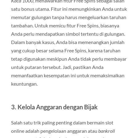
Kaca 1000
, menawarkan fitur Free Spins sebagai salah
satu bonus utama. Fitur ini memungkinkan Anda untuk
memutar gulungan tanpa harus mengeluarkan taruhan
tambahan. Untuk memicu fitur Free Spins, biasanya
Anda perlu mendapatkan simbol tertentu di gulungan.
Dalam banyak kasus, Anda bisa memenangkan jumlah
yang cukup besar selama Free Spins, karena taruhan
tetap digunakan meskipun Anda tidak perlu membayar
untuk putaran tersebut. Jadi, pastikan Anda
memanfaatkan kesempatan ini untuk memaksimalkan
keuntungan.
3.
Kelola Anggaran dengan Bijak
Salah satu trik paling penting dalam bermain slot
online adalah pengelolaan anggaran atau
bankroll