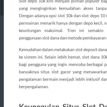
Slot depo 10k kini menjadi pilihan populer ba
yang menginginkan kemudahan akses tanpa
Dengan adanya opsi slot 10k dan slot depo 10 
permainan menarik hanya dengan depo kecil, 
keuntungan maksimal. Tren ini semakin 
penggunaan slot dana dan metode pembayaran dig
Kemudahan dalam melakukan slot deposit dana
ke sistem ini. Selain lebih hemat, slot dana 10
bagi pengguna yang ingin mencoba berbagai p
banyaknya situs slot gacor yang menawarkan 
pengalaman bermain menjadi lebih inklusif d
berpengalaman.
Keunggulan Situs Slot D