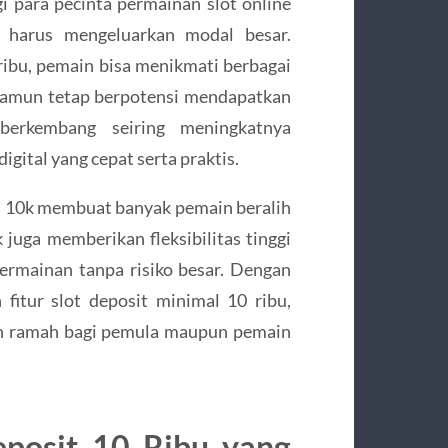
gi para pecinta permainan slot online
 harus mengeluarkan modal besar.
ribu, pemain bisa menikmati berbagai
namun tetap berpotensi mendapatkan
berkembang seiring meningkatnya
ital yang cepat serta praktis.
 10k membuat banyak pemain beralih
k juga memberikan fleksibilitas tinggi
ermainan tanpa risiko besar. Dengan
fitur slot deposit minimal 10 ribu,
an ramah bagi pemula maupun pemain
eposit 10 Ribu yang