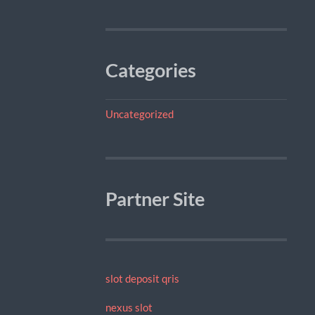
Categories
Uncategorized
Partner Site
slot deposit qris
nexus slot