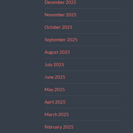
December 2025
November 2025
October 2025
September 2025
August 2025
July 2025
June 2025
May 2025
April 2025
March 2025
February 2025