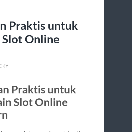
an Praktis untuk
Slot Online
ICKY
an Praktis untuk
n Slot Online
rn