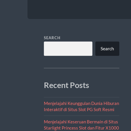
SEARCH
Search
Recent Posts
Menjelajahi Keunggulan Dunia Hiburan
Interaktif di Situs Slot PG Soft Resmi
Menjelajahi Keseruan Bermain di Situs
Starlight Princess Slot dan Fitur X1000