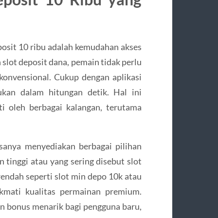
eposit 10 ribu adalah kemudahan akses
slot deposit dana, pemain tidak perlu
onvensional. Cukup dengan aplikasi
ukan dalam hitungan detik. Hal ini
i oleh berbagai kalangan, terutama
sanya menyediakan berbagai pilihan
tinggi atau yang sering disebut slot
endah seperti slot min depo 10k atau
ikmati kualitas permainan premium.
an bonus menarik bagi pengguna baru,