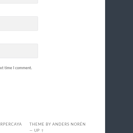
ext time I comment.
ERPERCAYA
THEME BY
ANDERS NORÉN
—
UP ↑