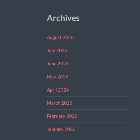
Archives
August 2026
July 2026
June 2026
May 2026
April 2026
March 2026
February 2026
January 2026