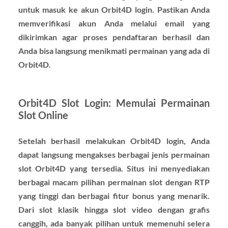
untuk masuk ke akun Orbit4D login. Pastikan Anda
memverifikasi akun Anda melalui email yang
dikirimkan agar proses pendaftaran berhasil dan
Anda bisa langsung menikmati permainan yang ada di
Orbit4D.
Orbit4D Slot Login: Memulai Permainan
Slot Online
Setelah berhasil melakukan Orbit4D login, Anda
dapat langsung mengakses berbagai jenis permainan
slot Orbit4D yang tersedia. Situs ini menyediakan
berbagai macam pilihan permainan slot dengan RTP
yang tinggi dan berbagai fitur bonus yang menarik.
Dari slot klasik hingga slot video dengan grafis
canggih, ada banyak pilihan untuk memenuhi selera