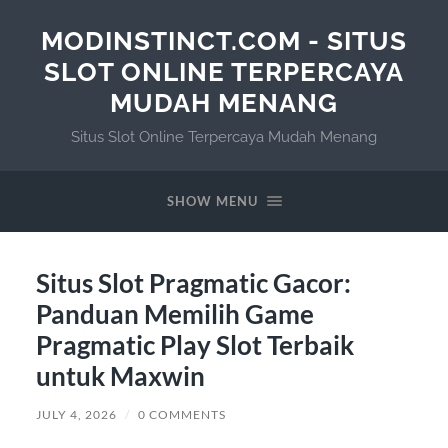
MODINSTINCT.COM - SITUS
SLOT ONLINE TERPERCAYA
MUDAH MENANG
Situs Slot Online Terpercaya Mudah Menang
SHOW MENU
Situs Slot Pragmatic Gacor:
Panduan Memilih Game
Pragmatic Play Slot Terbaik
untuk Maxwin
JULY 4, 2026
/
0 COMMENTS