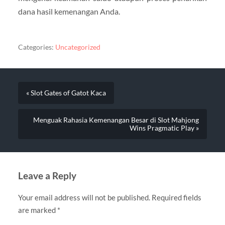
dana hasil kemenangan Anda.
Categories:
Uncategorized
« Slot Gates of Gatot Kaca
Menguak Rahasia Kemenangan Besar di Slot Mahjong
Wins Pragmatic Play »
Leave a Reply
Your email address will not be published.
Required fields
are marked
*