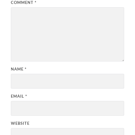
COMMENT
*
NAME
*
EMAIL
*
WEBSITE