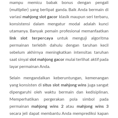
mampu memicu babak bonus dengan pengali
(
multiplier
) yang berlipat ganda. Baik Anda bermain di
variasi
mahjong slot gacor
klasik maupun seri terbaru,
konsistensi dalam mengatur modal adalah kunci
utamanya. Banyak pemain profesional memanfaatkan
link slot terpercaya
untuk menguji algoritma
permainan terlebih dahulu dengan taruhan kecil
sebelum akhirnya meningkatkan intensitas taruhan
saat sinyal
slot mahjong gacor
mulai terlihat aktif pada
layar permainan Anda.
Selain mengandalkan keberuntungan, kemenangan
yang konsisten di
situs slot mahjong wins
juga sangat
dipengaruhi oleh waktu bermain dan kedisiplinan.
Memperhatikan pergerakan pola simbol pada
permainan
mahjong wins 2
atau
mahjong wins 3
secara jeli dapat membantu Anda memprediksi kapan