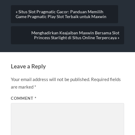
« Situs Slot Pragmatic Gacor: Panduan Memilih
Game Pragmatic Play Slot Terbaik untuk Maxwin
Menghadirkan Keajaiban Maxwin Bersama Slot
Princess Starlight di Situs Online Terpercaya »
Leave a Reply
Your email address will not be published.
Required fields
are marked
*
COMMENT
*