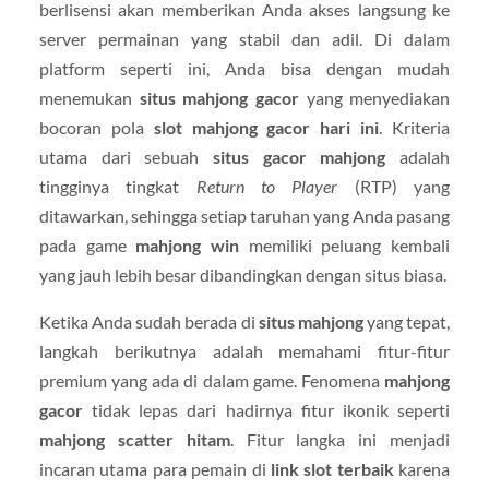
berlisensi akan memberikan Anda akses langsung ke
server permainan yang stabil dan adil. Di dalam
platform seperti ini, Anda bisa dengan mudah
menemukan
situs mahjong gacor
yang menyediakan
bocoran pola
slot mahjong gacor hari ini
. Kriteria
utama dari sebuah
situs gacor mahjong
adalah
tingginya tingkat
Return to Player
(RTP) yang
ditawarkan, sehingga setiap taruhan yang Anda pasang
pada game
mahjong win
memiliki peluang kembali
yang jauh lebih besar dibandingkan dengan situs biasa.
Ketika Anda sudah berada di
situs mahjong
yang tepat,
langkah berikutnya adalah memahami fitur-fitur
premium yang ada di dalam game. Fenomena
mahjong
gacor
tidak lepas dari hadirnya fitur ikonik seperti
mahjong scatter hitam
. Fitur langka ini menjadi
incaran utama para pemain di
link slot terbaik
karena