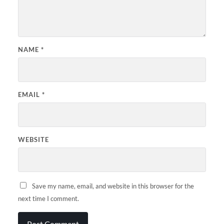
NAME
*
EMAIL
*
WEBSITE
Save my name, email, and website in this browser for the
next time I comment.