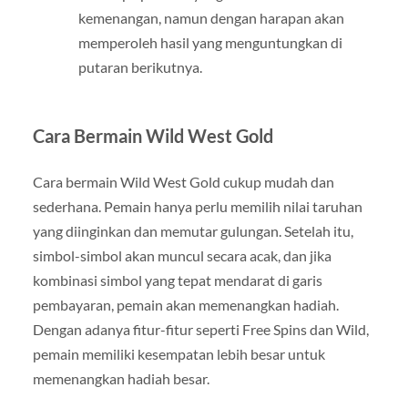
kemenangan, namun dengan harapan akan
memperoleh hasil yang menguntungkan di
putaran berikutnya.
Cara Bermain Wild West Gold
Cara bermain Wild West Gold cukup mudah dan
sederhana. Pemain hanya perlu memilih nilai taruhan
yang diinginkan dan memutar gulungan. Setelah itu,
simbol-simbol akan muncul secara acak, dan jika
kombinasi simbol yang tepat mendarat di garis
pembayaran, pemain akan memenangkan hadiah.
Dengan adanya fitur-fitur seperti Free Spins dan Wild,
pemain memiliki kesempatan lebih besar untuk
memenangkan hadiah besar.