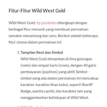
Fitur-Fitur Wild West Gold
Wild West Gold
rtp pusatwin
dilengkapi dengan
berbagai fitur menarik yang membuat permainan
semakin menantang dan seru. Berikut adalah beberapa
fitur utama dalam permainan ini:
Tampilan Reel dan Simbol
Wild West Gold dimainkan di lima gulungan
(reels) dan empat baris (rows), dengan 40 garis
pembayaran (paylines) yang aktif. Simbol-
simbol yang ada dalam permainan ini mencakup
karakter-karakter khas koboi, seperti Sheriff
Badge, wanita cantik, dan karakter lain yang
menggambarkan kehidupan di Wild West.