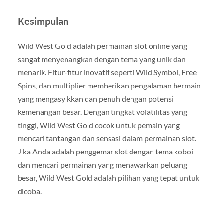
Kesimpulan
Wild West Gold adalah permainan slot online yang
sangat menyenangkan dengan tema yang unik dan
menarik. Fitur-fitur inovatif seperti Wild Symbol, Free
Spins, dan multiplier memberikan pengalaman bermain
yang mengasyikkan dan penuh dengan potensi
kemenangan besar. Dengan tingkat volatilitas yang
tinggi, Wild West Gold cocok untuk pemain yang
mencari tantangan dan sensasi dalam permainan slot.
Jika Anda adalah penggemar slot dengan tema koboi
dan mencari permainan yang menawarkan peluang
besar, Wild West Gold adalah pilihan yang tepat untuk
dicoba.