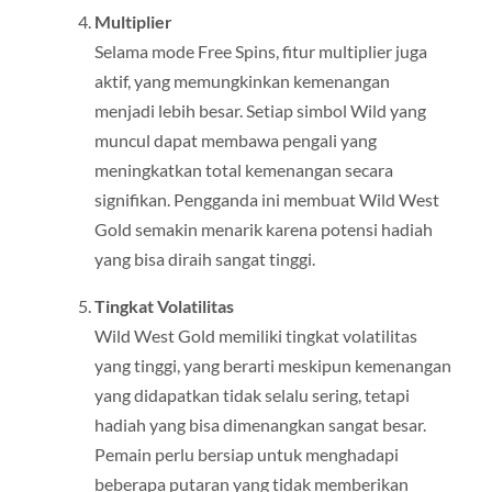
Multiplier
Selama mode Free Spins, fitur multiplier juga
aktif, yang memungkinkan kemenangan
menjadi lebih besar. Setiap simbol Wild yang
muncul dapat membawa pengali yang
meningkatkan total kemenangan secara
signifikan. Pengganda ini membuat Wild West
Gold semakin menarik karena potensi hadiah
yang bisa diraih sangat tinggi.
Tingkat Volatilitas
Wild West Gold memiliki tingkat volatilitas
yang tinggi, yang berarti meskipun kemenangan
yang didapatkan tidak selalu sering, tetapi
hadiah yang bisa dimenangkan sangat besar.
Pemain perlu bersiap untuk menghadapi
beberapa putaran yang tidak memberikan