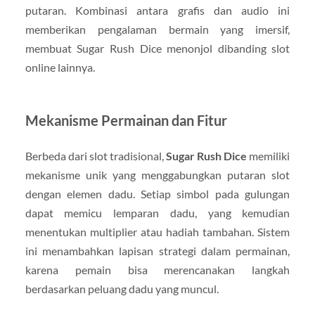
putaran. Kombinasi antara grafis dan audio ini
memberikan pengalaman bermain yang imersif,
membuat Sugar Rush Dice menonjol dibanding slot
online lainnya.
Mekanisme Permainan dan Fitur
Berbeda dari slot tradisional,
Sugar Rush Dice
memiliki
mekanisme unik yang menggabungkan putaran slot
dengan elemen dadu. Setiap simbol pada gulungan
dapat memicu lemparan dadu, yang kemudian
menentukan multiplier atau hadiah tambahan. Sistem
ini menambahkan lapisan strategi dalam permainan,
karena pemain bisa merencanakan langkah
berdasarkan peluang dadu yang muncul.