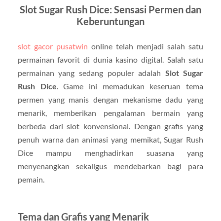
Slot Sugar Rush Dice: Sensasi Permen dan
Keberuntungan
slot gacor pusatwin
online telah menjadi salah satu
permainan favorit di dunia kasino digital. Salah satu
permainan yang sedang populer adalah
Slot Sugar
Rush Dice
. Game ini memadukan keseruan tema
permen yang manis dengan mekanisme dadu yang
menarik, memberikan pengalaman bermain yang
berbeda dari slot konvensional. Dengan grafis yang
penuh warna dan animasi yang memikat, Sugar Rush
Dice mampu menghadirkan suasana yang
menyenangkan sekaligus mendebarkan bagi para
pemain.
Tema dan Grafis yang Menarik