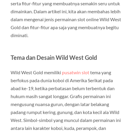
serta fitur-fitur yang membuatnya semakin seru untuk
dimainkan. Dalam artikel ini, kita akan membahas lebih
dalam mengenai jenis permainan slot online Wild West
Gold dan fitur-fitur apa saja yang membuatnya begitu
diminati.
Tema dan Desain Wild West Gold
Wild West Gold memiliki
pusatwin slot
tema yang
berfokus pada dunia koboi di Amerika Serikat pada
abad ke-19, ketika perbatasan belum terbentuk dan
hukum masih sangat longgar. Grafis permainan ini
mengusung nuansa gurun, dengan latar belakang
padang rumput kering, gunung, dan kota kecil ala Wild
West. Simbol-simbol yang muncul dalam permainan ini
antara lain karakter koboi, kuda, perampok, dan