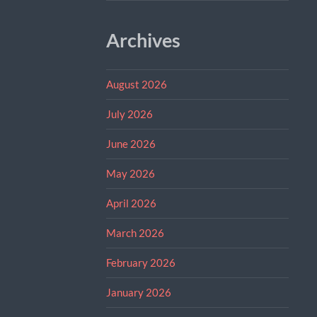
Archives
August 2026
July 2026
June 2026
May 2026
April 2026
March 2026
February 2026
January 2026