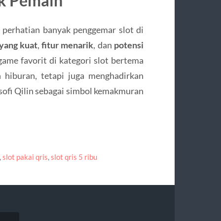
ik Pemain
 perhatian banyak penggemar slot di
yang kuat
,
fitur menarik
, dan
potensi
ame favorit di kategori slot bertema
 hiburan, tetapi juga menghadirkan
osofi Qilin sebagai simbol kemakmuran
,
slot pakai qris
,
slot qris 5 ribu