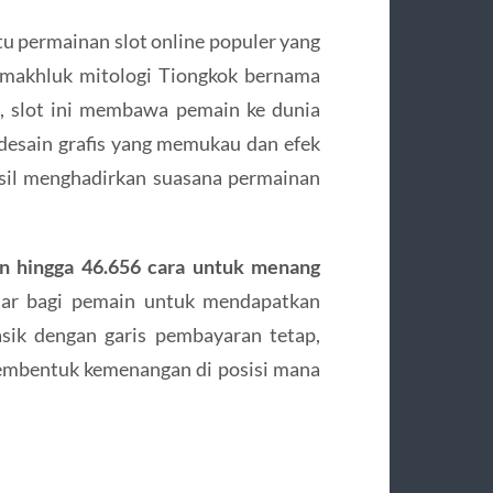
tu permainan slot online populer yang
ri makhluk mitologi Tiongkok bernama
, slot ini membawa pemain ke dunia
desain grafis yang memukau dan efek
asil menghadirkan suasana permainan
n hingga 46.656 cara untuk menang
sar bagi pemain untuk mendapatkan
asik dengan garis pembayaran tetap,
embentuk kemenangan di posisi mana