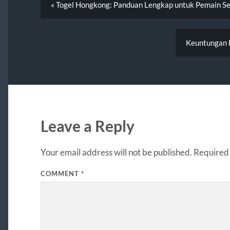
« Togel Hongkong: Panduan Lengkap untuk Pemain Se
Keuntungan B
Leave a Reply
Your email address will not be published.
Required 
COMMENT
*