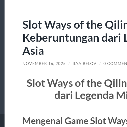
Slot Ways of the Qili
M
Keberuntungan dari 
Asia
NOVEMBER 16, 2025
/
ILYA BELOV
/
0 COMMEN
Slot Ways of the Qil
dari Legenda Mi
Mengenal Game Slot Ways 