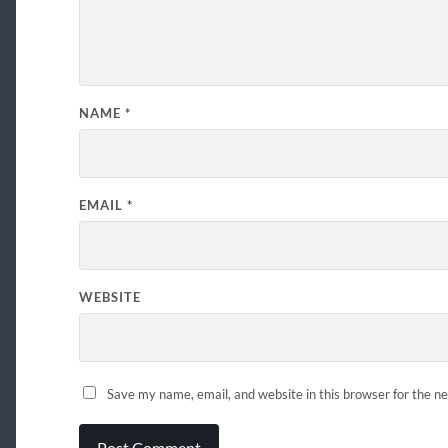
NAME
*
EMAIL
*
WEBSITE
Save my name, email, and website in this browser for the n