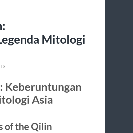
n:
Legenda Mitologi
TS
in: Keberuntungan
tologi Asia
of the Qilin