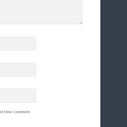
ext time I comment.