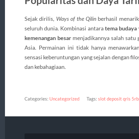
Popularitas dan Daya Tar
Sejak dirilis,
Ways of the Qilin
berhasil menarik
seluruh dunia. Kombinasi antara
tema budaya 
kemenangan besar
menjadikannya salah satu g
Asia. Permainan ini tidak hanya menawarkan
sensasi keberuntungan yang sejalan dengan fil
dan kebahagiaan.
Categories:
Uncategorized
Tags:
slot deposit qris 5rb