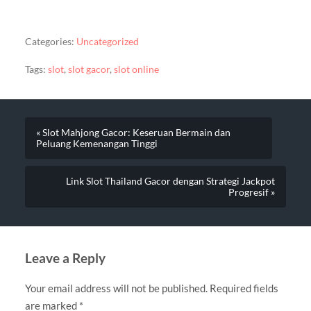
Categories:
Uncategorized
Tags:
slot
,
slot gacor
,
slot online
« Slot Mahjong Gacor: Keseruan Bermain dan
Peluang Kemenangan Tinggi
Link Slot Thailand Gacor dengan Strategi Jackpot
Progresif »
Leave a Reply
Your email address will not be published.
Required fields
are marked
*