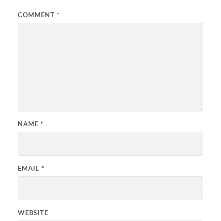
COMMENT
*
NAME
*
EMAIL
*
WEBSITE