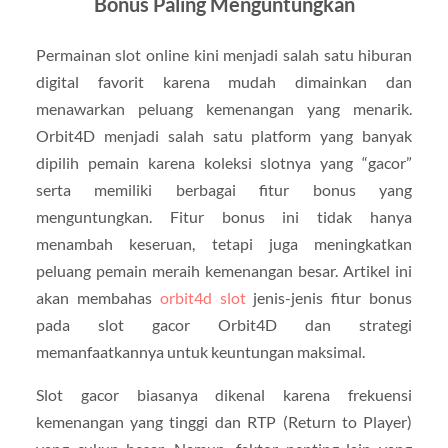
Bonus Paling Menguntungkan
Permainan slot online kini menjadi salah satu hiburan
digital favorit karena mudah dimainkan dan
menawarkan peluang kemenangan yang menarik.
Orbit4D menjadi salah satu platform yang banyak
dipilih pemain karena koleksi slotnya yang “gacor”
serta memiliki berbagai fitur bonus yang
menguntungkan. Fitur bonus ini tidak hanya
menambah keseruan, tetapi juga meningkatkan
peluang pemain meraih kemenangan besar. Artikel ini
akan membahas
orbit4d slot
jenis-jenis fitur bonus
pada slot gacor Orbit4D dan strategi
memanfaatkannya untuk keuntungan maksimal.
Slot gacor biasanya dikenal karena frekuensi
kemenangan yang tinggi dan RTP (Return to Player)