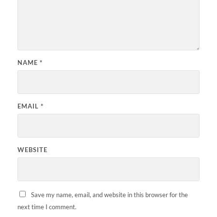
NAME
*
EMAIL
*
WEBSITE
Save my name, email, and website in this browser for the
next time I comment.