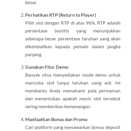
besar.
Perhatikan RTP (Return to Player)
Pilih slot dengan RTP di atas 96%. RTP adalah
persentase teoritis yang menunjukkan
seberapa besar persentase taruhan yang akan
dikembalikan kepada pemain dalam jangka
panjang.
Gunakan Fitur Demo
Banyak situs menyediakan mode demo untuk
mencoba slot tanpa taruhan uang asli. Ini
membantu Anda memahami pola permainan
dan menentukan apakah mesin slot tersebut
sering memberikan kemenangan.
Manfaatkan Bonus dan Promo
Cari platform yang menawarkan bonus deposit