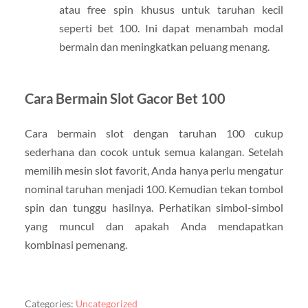
atau free spin khusus untuk taruhan kecil
seperti bet 100. Ini dapat menambah modal
bermain dan meningkatkan peluang menang.
Cara Bermain Slot Gacor Bet 100
Cara bermain slot dengan taruhan 100 cukup
sederhana dan cocok untuk semua kalangan. Setelah
memilih mesin slot favorit, Anda hanya perlu mengatur
nominal taruhan menjadi 100. Kemudian tekan tombol
spin dan tunggu hasilnya. Perhatikan simbol-simbol
yang muncul dan apakah Anda mendapatkan
kombinasi pemenang.
Categories:
Uncategorized