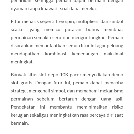
penarikan, sehingga pemain dapat bermain dengan
nyaman tanpa khawatir soal dana mereka.
Fitur menarik seperti free spin, multipliers, dan simbol
scatter yang memicu putaran bonus membuat
permainan semakin seru dan menguntungkan. Pemain
disarankan memanfaatkan semua fitur ini agar peluang
mendapatkan kombinasi kemenangan maksimal
meningkat.
Banyak situs slot depo 10K gacor menyediakan demo
slot gratis. Dengan fitur ini, pemain dapat mencoba
strategi, mengenali simbol, dan memahami mekanisme
permainan sebelum bertaruh dengan uang asli.
Pendekatan ini membantu meminimalkan risiko
kerugian sekaligus meningkatkan rasa percaya diri saat
bermain.