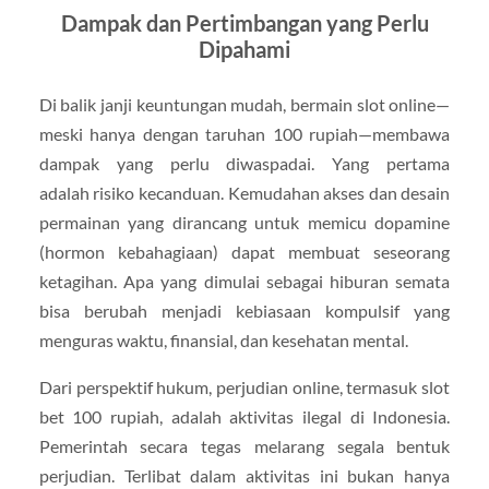
Dampak dan Pertimbangan yang Perlu
Dipahami
Di balik janji keuntungan mudah, bermain slot online—
meski hanya dengan taruhan 100 rupiah—membawa
dampak yang perlu diwaspadai. Yang pertama
adalah risiko kecanduan. Kemudahan akses dan desain
permainan yang dirancang untuk memicu dopamine
(hormon kebahagiaan) dapat membuat seseorang
ketagihan. Apa yang dimulai sebagai hiburan semata
bisa berubah menjadi kebiasaan kompulsif yang
menguras waktu, finansial, dan kesehatan mental.
Dari perspektif hukum, perjudian online, termasuk slot
bet 100 rupiah, adalah aktivitas ilegal di Indonesia.
Pemerintah secara tegas melarang segala bentuk
perjudian. Terlibat dalam aktivitas ini bukan hanya