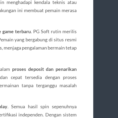
in menghadapi kendala teknis atau
Dukungan ini membuat pemain merasa
e game terbaru
. PG Soft rutin merilis
 Pemain yang bergabung di situs resmi
lis, menjaga pengalaman bermain tetap
dalam
proses deposit dan penarikan
an cepat tersedia dengan proses
permainan tanpa terganggu masalah
play
. Semua hasil spin sepenuhnya
rtifikasi independen. Dengan sistem