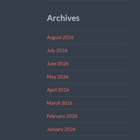
Archives
August 2026
July 2026
June 2026
May 2026
April 2026
March 2026
February 2026
January 2026