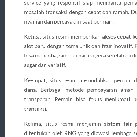
service yang responsif siap membantu pema
masalah transaksi dengan cepat dan ramah. 
nyaman dan percaya diri saat bermain.
Ketiga, situs resmi memberikan
akses cepat k
slot baru dengan tema unik dan fitur inovatif.
bisa mencoba game terbaru segera setelah diri
segar dan variatif.
Keempat, situs resmi memudahkan pemain 
dana
. Berbagai metode pembayaran aman d
transparan. Pemain bisa fokus menikmati 
transaksi.
Kelima, situs resmi menjamin
sistem fair 
ditentukan oleh RNG yang diawasi lembaga se