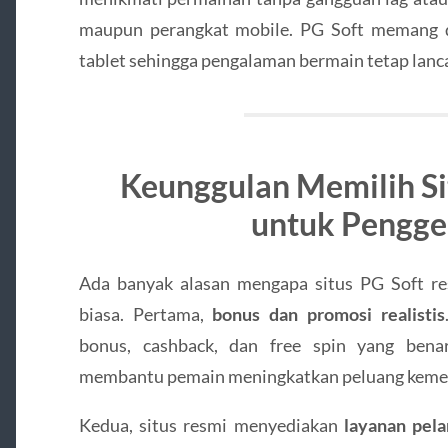
maupun perangkat mobile. PG Soft memang 
tablet sehingga pengalaman bermain tetap lanc
Keunggulan Memilih Si
untuk Pengge
Ada banyak alasan mengapa situs PG Soft res
biasa. Pertama,
bonus dan promosi realistis
bonus, cashback, dan free spin yang bena
membantu pemain meningkatkan peluang kemena
Kedua, situs resmi menyediakan
layanan pela