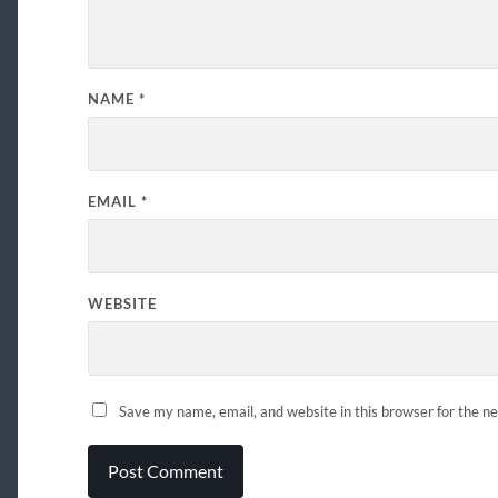
NAME
*
EMAIL
*
WEBSITE
Save my name, email, and website in this browser for the n