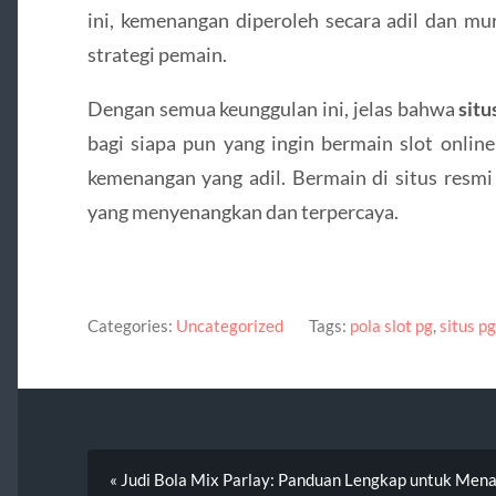
ini, kemenangan diperoleh secara adil dan mu
strategi pemain.
Dengan semua keunggulan ini, jelas bahwa
situ
bagi siapa pun yang ingin bermain slot onli
kemenangan yang adil. Bermain di situs resm
yang menyenangkan dan terpercaya.
Categories:
Uncategorized
Tags:
pola slot pg
,
situs pg
« Judi Bola Mix Parlay: Panduan Lengkap untuk Mena