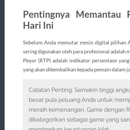
Pentingnya Memantau R
Hari Ini
Sebelum Anda memutar mesin digital pilihan An
sering digunakan oleh para profesional adalah 
Player
(RTP) adalah indikator persentase yan
yang akan dikembalikan kepada pemain dalam j
Catatan Penting: Semakin tinggi ang
besar pula peluang Anda untuk mem
meraih kemenangan. Game dengan R
dikategorikan sebagai game yang san
memberikan keuntungan kilat.