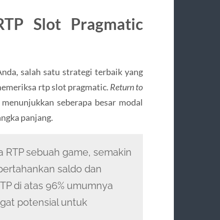
TP Slot Pragmatic
da, salah satu strategi terbaik yang
memeriksa rtp slot pragmatic.
Return to
g menunjukkan seberapa besar modal
angka panjang.
ka RTP sebuah game, semakin
pertahankan saldo dan
TP di atas 96% umumnya
gat potensial untuk