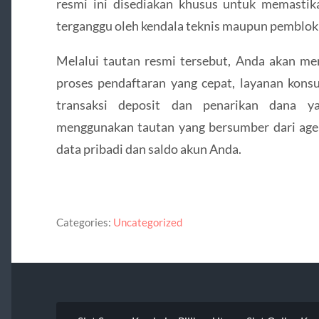
resmi ini disediakan khusus untuk memasti
terganggu oleh kendala teknis maupun pembloki
Melalui tautan resmi tersebut, Anda akan men
proses pendaftaran yang cepat, layanan kons
transaksi deposit dan penarikan dana y
menggunakan tautan yang bersumber dari age
data pribadi dan saldo akun Anda.
Categories:
Uncategorized