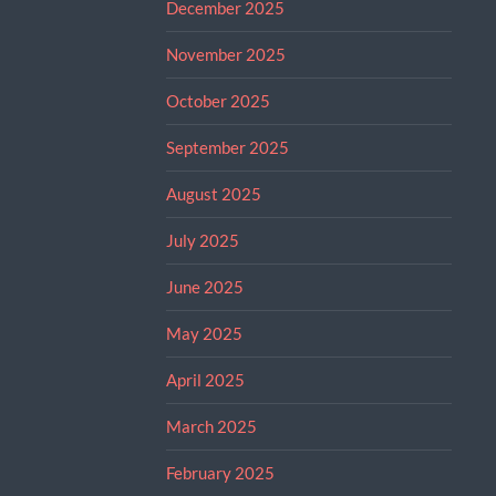
December 2025
November 2025
October 2025
September 2025
August 2025
July 2025
June 2025
May 2025
April 2025
March 2025
February 2025