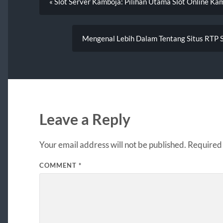
« Slot Server Kamboja: Pilihan Utama Slot Online K
Mengenal Lebih Dalam Tentang Situs RTP 
Leave a Reply
Your email address will not be published.
Required 
COMMENT
*