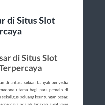
 di Situs Slot
ercaya
r di Situs Slot
 Terpercaya
dan di antara sekian banyak penyedia
rimadona utama bagi para pemain di
u sekaligus peluang keuntungan besar,
terpercaya adalah langkah awal yang