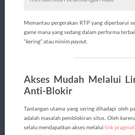
Memantau pergerakan RTP yang diperbarui s
game mana yang sedang dalam performa terbai
“kering” atau minim
payout
.
Akses Mudah Melalui Li
Anti-Blokir
Tantangan utama yang sering dihadapi oleh pa
adalah masalah pemblokiran situs. Oleh karena
selalu mendapatkan akses melalui
link pragmat