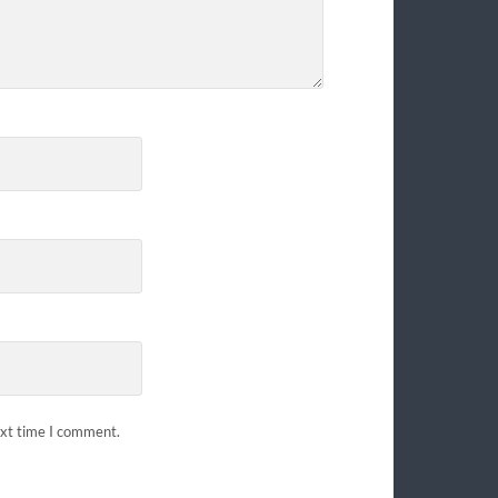
ext time I comment.