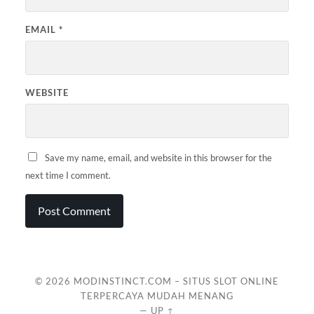
EMAIL
*
WEBSITE
Save my name, email, and website in this browser for the
next time I comment.
© 2026
MODINSTINCT.COM – SITUS SLOT ONLINE
TERPERCAYA MUDAH MENANG
—
UP ↑