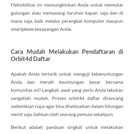
Fleksibilitas ini memungkinkan Anda untuk memutar
gulungan atau memasang taruhan kapan saja dan di
mana saja, baik melalui perangkat komputer maupun
smartphone
kesayangan Anda.
Cara Mudah Melakukan Pendaftaran di
Orbit4d Daftar
Apakah Anda tertarik untuk menguji keberuntungan
Anda dan meraih keuntungan besar bersama
komunitas ini? Langkah awal yang perlu Anda lakukan
sangatlah mudah. Proses orbit4d daftar dirancang
sedemikian rupa agar bisa diselesaikan dalam hitungan
menit saja, bahkan oleh seorang pemula sekalipun.
Berikut adalah panduan singkat untuk melakukan