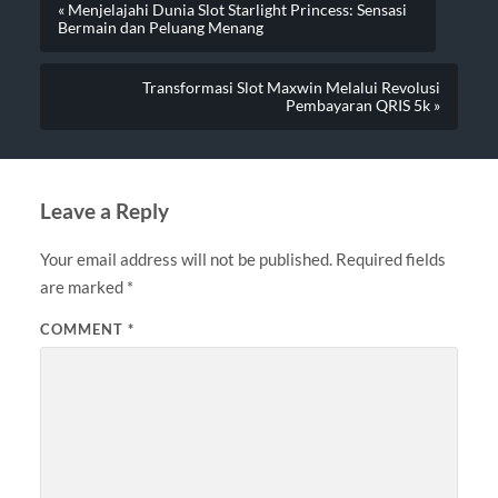
« Menjelajahi Dunia Slot Starlight Princess: Sensasi
Bermain dan Peluang Menang
Transformasi Slot Maxwin Melalui Revolusi
Pembayaran QRIS 5k »
Leave a Reply
Your email address will not be published.
Required fields
are marked
*
COMMENT
*