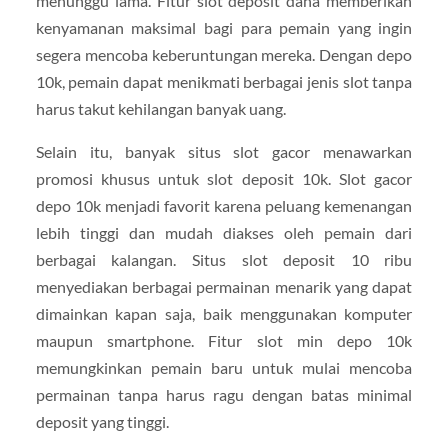
menunggu lama. Fitur slot deposit dana memberikan
kenyamanan maksimal bagi para pemain yang ingin
segera mencoba keberuntungan mereka. Dengan depo
10k, pemain dapat menikmati berbagai jenis slot tanpa
harus takut kehilangan banyak uang.
Selain itu, banyak situs slot gacor menawarkan
promosi khusus untuk slot deposit 10k. Slot gacor
depo 10k menjadi favorit karena peluang kemenangan
lebih tinggi dan mudah diakses oleh pemain dari
berbagai kalangan. Situs slot deposit 10 ribu
menyediakan berbagai permainan menarik yang dapat
dimainkan kapan saja, baik menggunakan komputer
maupun smartphone. Fitur slot min depo 10k
memungkinkan pemain baru untuk mulai mencoba
permainan tanpa harus ragu dengan batas minimal
deposit yang tinggi.