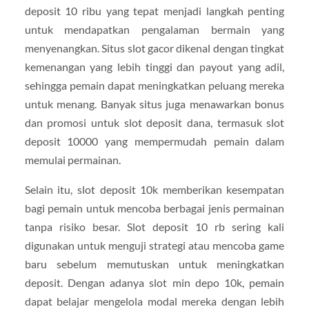
deposit 10 ribu yang tepat menjadi langkah penting
untuk mendapatkan pengalaman bermain yang
menyenangkan. Situs slot gacor dikenal dengan tingkat
kemenangan yang lebih tinggi dan payout yang adil,
sehingga pemain dapat meningkatkan peluang mereka
untuk menang. Banyak situs juga menawarkan bonus
dan promosi untuk slot deposit dana, termasuk slot
deposit 10000 yang mempermudah pemain dalam
memulai permainan.
Selain itu, slot deposit 10k memberikan kesempatan
bagi pemain untuk mencoba berbagai jenis permainan
tanpa risiko besar. Slot deposit 10 rb sering kali
digunakan untuk menguji strategi atau mencoba game
baru sebelum memutuskan untuk meningkatkan
deposit. Dengan adanya slot min depo 10k, pemain
dapat belajar mengelola modal mereka dengan lebih