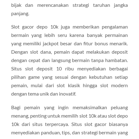
bijak dan merencanakan strategi taruhan jangka
panjang.
Slot gacor depo 10k juga memberikan pengalaman
bermain yang lebih seru karena banyak permainan
yang memiliki jackpot besar dan fitur bonus menarik.
Dengan slot dana, pemain dapat melakukan deposit
dengan cepat dan langsung bermain tanpa hambatan.
Situs slot deposit 10 ribu menyediakan berbagai
pilihan game yang sesuai dengan kebutuhan setiap
pemain, mulai dari slot klasik hingga slot modern
dengan tema unik dan inovatif.
Bagi pemain yang ingin memaksimalkan peluang
menang, penting untuk memilih slot 10k atau slot depo
10k dari situs terpercaya. Situs slot gacor biasanya
menyediakan panduan, tips, dan strategi bermain yang