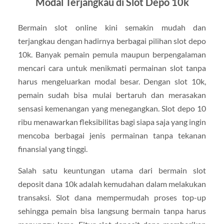
Modal Terjangkau di Slot Depo 10k
Bermain slot online kini semakin mudah dan
terjangkau dengan hadirnya berbagai pilihan slot depo
10k. Banyak pemain pemula maupun berpengalaman
mencari cara untuk menikmati permainan slot tanpa
harus mengeluarkan modal besar. Dengan slot 10k,
pemain sudah bisa mulai bertaruh dan merasakan
sensasi kemenangan yang menegangkan. Slot depo 10
ribu menawarkan fleksibilitas bagi siapa saja yang ingin
mencoba berbagai jenis permainan tanpa tekanan
finansial yang tinggi.
Salah satu keuntungan utama dari bermain slot
deposit dana 10k adalah kemudahan dalam melakukan
transaksi. Slot dana mempermudah proses top-up
sehingga pemain bisa langsung bermain tanpa harus