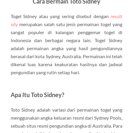
Cara Bermain Toto Sidney
Togel Sidney atau yang sering disebut dengan
result
sdy
merupakan salah satu jenis permainan togel yang
sangat populer di kalangan penggemar togel di
Indonesia dan berbagai negara lain. Togel Sidney
adalah permainan angka yang hasil pengundiannya
berasal dari kota Sydney, Australia. Permainan ini telah
dikenal luas karena keakuratan hasilnya dan jadwal
pengundian yang rutin setiap hari.
Apa Itu Toto Sidney?
Toto Sidney adalah variasi dari permainan togel yang
menggunakan angka keluaran resmi dari Sydney Pools,
sebuah situs resmi pengundian angka di Australia. Para