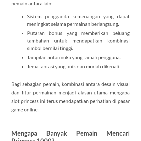
pemain antara lain:
Sistem pengganda kemenangan yang dapat
meningkat selama permainan berlangsung.
Putaran bonus yang memberikan peluang
tambahan untuk mendapatkan kombinasi
simbol bernilai tinggi.
Tampilan antarmuka yang ramah pengguna.
Tema fantasi yang unik dan mudah dikenali.
Bagi sebagian pemain, kombinasi antara desain visual
dan fitur permainan menjadi alasan utama mengapa
slot princess ini terus mendapatkan perhatian di pasar
game online.
Mengapa Banyak Pemain Mencari
Princess 1000?