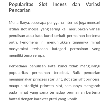
Popularitas Slot Incess dan Variasi
Pencarian
Menariknya, beberapa pengguna internet juga mencari
istilah slot incess, yang sering kali merupakan variasi
penulisan atau kata kunci terkait permainan bertema
putri. Fenomena ini menunjukkan tingginya minat
masyarakat terhadap kategori permainan yang
memiliki tema serupa.
Perbedaan penulisan kata kunci tidak mengurangi
popularitas permainan tersebut. Baik pencarian
menggunakan princess starlight, slot starlight princess,
maupun starlight princess slot, semuanya mengarah
pada minat yang sama terhadap permainan bertema
fantasi dengan karakter putri yang ikonik.