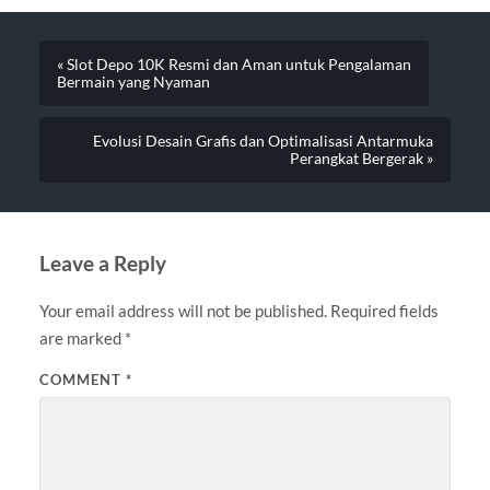
« Slot Depo 10K Resmi dan Aman untuk Pengalaman
Bermain yang Nyaman
Evolusi Desain Grafis dan Optimalisasi Antarmuka
Perangkat Bergerak »
Leave a Reply
Your email address will not be published.
Required fields
are marked
*
COMMENT
*