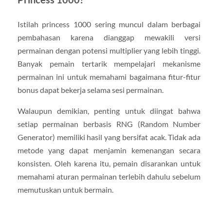
Istilah princess 1000 sering muncul dalam berbagai
pembahasan karena dianggap mewakili versi
permainan dengan potensi multiplier yang lebih tinggi.
Banyak pemain tertarik mempelajari mekanisme
permainan ini untuk memahami bagaimana fitur-fitur
bonus dapat bekerja selama sesi permainan.
Walaupun demikian, penting untuk diingat bahwa
setiap permainan berbasis RNG (Random Number
Generator) memiliki hasil yang bersifat acak. Tidak ada
metode yang dapat menjamin kemenangan secara
konsisten. Oleh karena itu, pemain disarankan untuk
memahami aturan permainan terlebih dahulu sebelum
memutuskan untuk bermain.