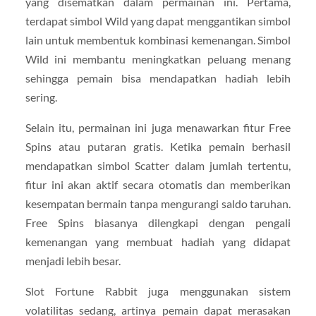
yang disematkan dalam permainan ini. Pertama,
terdapat simbol Wild yang dapat menggantikan simbol
lain untuk membentuk kombinasi kemenangan. Simbol
Wild ini membantu meningkatkan peluang menang
sehingga pemain bisa mendapatkan hadiah lebih
sering.
Selain itu, permainan ini juga menawarkan fitur Free
Spins atau putaran gratis. Ketika pemain berhasil
mendapatkan simbol Scatter dalam jumlah tertentu,
fitur ini akan aktif secara otomatis dan memberikan
kesempatan bermain tanpa mengurangi saldo taruhan.
Free Spins biasanya dilengkapi dengan pengali
kemenangan yang membuat hadiah yang didapat
menjadi lebih besar.
Slot Fortune Rabbit juga menggunakan sistem
volatilitas sedang, artinya pemain dapat merasakan