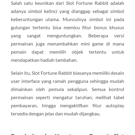
Salah satu keunikan dari Slot Fortune Rabbit adalah
adanya simbol kelinci yang dianggap sebagai simbol
keberuntungan utama. Munculnya simbol ini pada
gulungan tertentu bisa memicu fitur bonus khusus
yang sangat menguntungkan. Beberapa versi
permainan juga menambahkan mini game di mana
pemain dapat memilih objek tertentu untuk
mendapatkan hadiah tambahan.
Selain itu, Slot Fortune Rabbit biasanya memiliki desain
user interface yang ramah pengguna sehingga mudah
dimainkan oleh pemula sekalipun. Semua kontrol
permainan seperti mengatur taruhan, melihat tabel
pembayaran, hingga mengaktifkan fitur autoplay
tersedia dengan jelas dan mudah dijangkau.