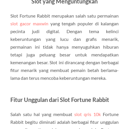
Slot yang Menguntungkan
Slot Fortune Rabbit merupakan salah satu permainan
slot gacor maxwin
yang tengah populer di kalangan
pecinta judi digital. Dengan tema kelinci
keberuntungan yang lucu dan grafis menarik,
permainan ini tidak hanya menyuguhkan hiburan
tetapi juga peluang besar untuk mendapatkan
kemenangan besar. Slot ini dirancang dengan berbagai
fitur menarik yang membuat pemain betah berlama-
lama dan terus mencoba keberuntungan mereka.
Fitur Unggulan dari Slot Fortune Rabbit
Salah satu hal yang membuat
slot qris 10k
Fortune
Rabbit begitu diminati adalah berbagai fitur unggulan