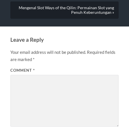
Mengenal Slot Ways of the Qilin: Permainan Slot yang
Penuh Keberuntungan »
Leave a Reply
Your email address will not be published.
Required fields
are marked
*
COMMENT
*