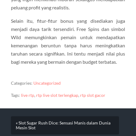
peluang profit yang realistis.
Selain itu, fitur-fitur bonus yang disediakan juga
menjadi daya tarik tersendiri. Free Spins dan simbol
Wild memungkinkan pemain untuk mendapatkan
kemenangan beruntun tanpa harus meningkatkan
taruhan secara signifikan. Ini tentu menjadi nilai plus
bagi mereka yang bermain dengan budget terbatas.
Categories:
Uncategorized
Tags:
live rtp
,
rtp live slot terlengkap
,
rtp slot gacor
« Slot Sugar Rush Dice: Sensasi Manis dalam Dunia
Mesin Slot