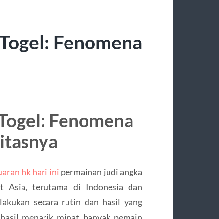
Togel: Fenomena
Togel: Fenomena
itasnya
uaran hk hari ini
permainan judi angka
t Asia, terutama di Indonesia dan
akukan secara rutin dan hasil yang
rhasil menarik minat banyak pemain