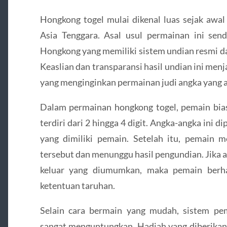
Hongkong togel mulai dikenal luas sejak awal
Asia Tenggara. Asal usul permainan ini send
Hongkong yang memiliki sistem undian resmi d
Keaslian dan transparansi hasil undian ini men
yang menginginkan permainan judi angka yang a
Dalam permainan hongkong togel, pemain bia
terdiri dari 2 hingga 4 digit. Angka-angka ini di
yang dimiliki pemain. Setelah itu, pemain
tersebut dan menunggu hasil pengundian. Jika a
keluar yang diumumkan, maka pemain berh
ketentuan taruhan.
Selain cara bermain yang mudah, sistem pe
sangat menguntungkan. Hadiah yang diberikan 