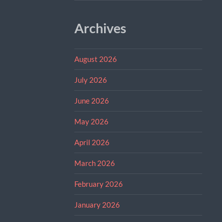
Archives
August 2026
July 2026
June 2026
May 2026
April 2026
March 2026
February 2026
January 2026