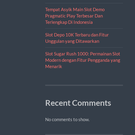
Tempat Asyik Main Slot Demo
Pragmatic Play Terbesar Dan
Terlengkap Di Indonesia
Slot Depo 10K Terbaru dan Fitur
Unggulan yang Ditawarkan
Slot Sugar Rush 1000: Permainan Slot
Modern dengan Fitur Pengganda yang
Menarik
Recent Comments
No comments to show.