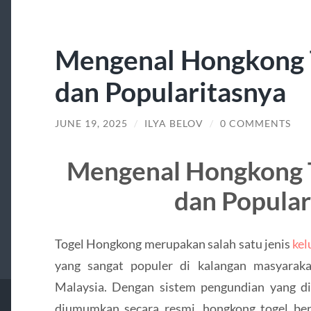
Mengenal Hongkong 
M
dan Popularitasnya
JUNE 19, 2025
/
ILYA BELOV
/
0 COMMENTS
Mengenal Hongkong 
dan Popular
Togel Hongkong merupakan salah satu jenis
kel
yang sangat populer di kalangan masyaraka
Malaysia. Dengan sistem pengundian yang dil
diumumkan secara resmi, hongkong togel be