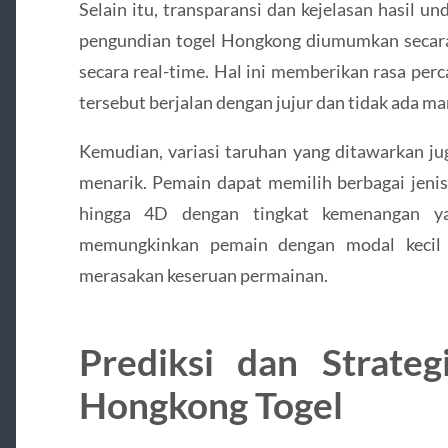
Selain itu, transparansi dan kejelasan hasil u
pengundian togel Hongkong diumumkan secara 
secara real-time. Hal ini memberikan rasa pe
tersebut berjalan dengan jujur dan tidak ada man
Kemudian, variasi taruhan yang ditawarkan j
menarik. Pemain dapat memilih berbagai jenis
hingga 4D dengan tingkat kemenangan yang
memungkinkan pemain dengan modal kecil 
merasakan keseruan permainan.
Prediksi dan Strate
Hongkong Togel