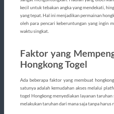
kecil untuk tebakan angka yang mendekati, hin
yang tepat. Hal ini menjadikan permainan hong
oleh para pencari keberuntungan yang ingin 
waktu singkat.
Faktor yang Mempenga
Hongkong Togel
Ada beberapa faktor yang membuat hongkong t
satunya adalah kemudahan akses melalui platfor
togel Hongkong menyediakan layanan taruhan s
melakukan taruhan dari mana saja tanpa harus r