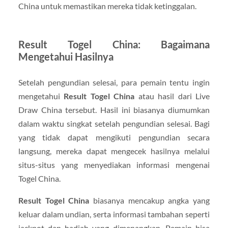
China untuk memastikan mereka tidak ketinggalan.
Result Togel China: Bagaimana
Mengetahui Hasilnya
Setelah pengundian selesai, para pemain tentu ingin
mengetahui
Result Togel China
atau hasil dari Live
Draw China tersebut. Hasil ini biasanya diumumkan
dalam waktu singkat setelah pengundian selesai. Bagi
yang tidak dapat mengikuti pengundian secara
langsung, mereka dapat mengecek hasilnya melalui
situs-situs yang menyediakan informasi mengenai
Togel China.
Result Togel China
biasanya mencakup angka yang
keluar dalam undian, serta informasi tambahan seperti
jackpot dan hadiah yang dimenangkan. Pemain bisa