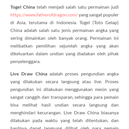
Togel China
telah menjadi salah satu permainan judi
https://www.fatherofdragon.com/
yang sangat populer
di Asia, terutama di Indonesia. Togel (Toto Gelap)
China adalah salah satu jenis permainan angka yang
sering dimainkan oleh banyak orang. Permainan ini
melibatkan pemilihan sejumlah angka yang akan
dikeluarkan dalam undian yang diadakan oleh pihak
penyelenggara.
Live Draw China
adalah proses pengundian angka
yang dilakukan secara langsung atau live. Proses
pengundian ini dilakukan menggunakan mesin yang
sangat canggih dan transparan, sehingga para pemain
bisa melihat hasil undian secara langsung dan
menghindari kecurangan. Live Draw China biasanya
dilakukan pada waktu yang telah ditentukan, dan
hasilnya dapat langsung dilihat oleh para pemain