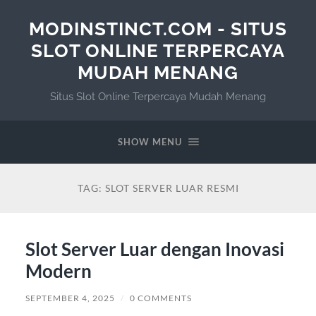
MODINSTINCT.COM - SITUS
SLOT ONLINE TERPERCAYA
MUDAH MENANG
Situs Slot Online Terpercaya Mudah Menang
SHOW MENU
TAG:
SLOT SERVER LUAR RESMI
Slot Server Luar dengan Inovasi
Modern
SEPTEMBER 4, 2025
/
0 COMMENTS