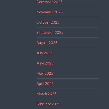
December 2025
November 2025
October 2025
September 2025
August 2025
July 2025
June 2025
May 2025
April 2025
March 2025
February 2025