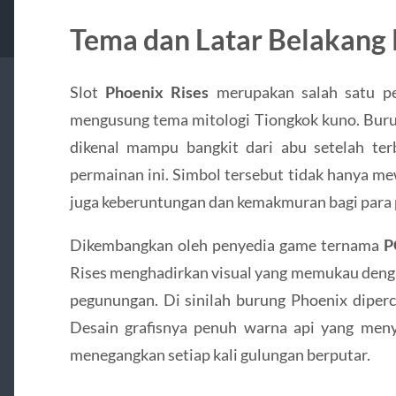
Tema dan Latar Belakang
Slot
Phoenix Rises
merupakan salah satu 
mengusung tema mitologi Tiongkok kuno. Buru
dikenal mampu bangkit dari abu setelah te
permainan ini. Simbol tersebut tidak hanya me
juga keberuntungan dan kemakmuran bagi para
Dikembangkan oleh penyedia game ternama
P
Rises menghadirkan visual yang memukau denga
pegunungan. Di sinilah burung Phoenix diperc
Desain grafisnya penuh warna api yang men
menegangkan setiap kali gulungan berputar.