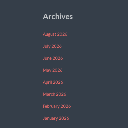
Archives
August 2026
July 2026
June 2026
May 2026
April 2026
March 2026
February 2026
January 2026