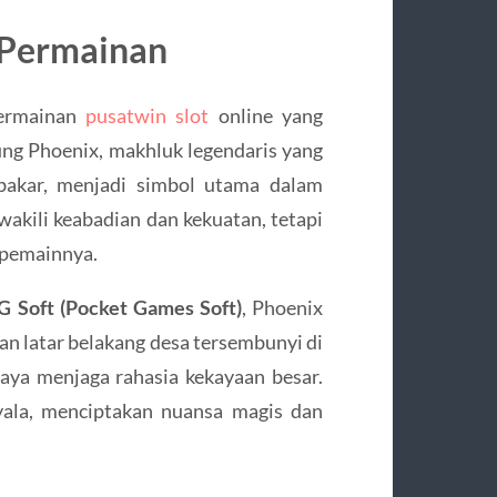
 Permainan
permainan
pusatwin slot
online yang
ng Phoenix, makhluk legendaris yang
rbakar, menjadi simbol utama dalam
wakili keabadian dan kekuatan, tetapi
 pemainnya.
G Soft (Pocket Games Soft)
, Phoenix
n latar belakang desa tersembunyi di
aya menjaga rahasia kekayaan besar.
yala, menciptakan nuansa magis dan