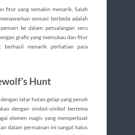
n fitur yang semakin menarik. Salah
menawarkan sensasi berbeda adalah
pemain ke dalam petualangan seru
engan grafis yang memukau dan fitur
 berhasil menarik perhatian para
ewolf’s Hunt
dengan latar hutan gelap yang penuh
hkan dengan simbol-simbol bertema
rbagai elemen magis yang memperkuat
an dalam permainan ini sangat halus