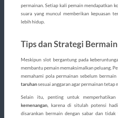
permainan. Setiap kali pemain mendapatkan ko
suara yang muncul memberikan kepuasan ter
lebih hidup.
Tips dan Strategi Bermain
Meskipun slot bergantung pada keberuntungan
membantu pemain memaksimalkan peluang. Pe
memahami pola permainan sebelum bermain d
taruhan
sesuai anggaran agar permainan tetap 
Selain itu, penting untuk memperhatika
kemenangan
, karena di situlah potensi ha
disarankan bermain dengan sabar dan tidak 