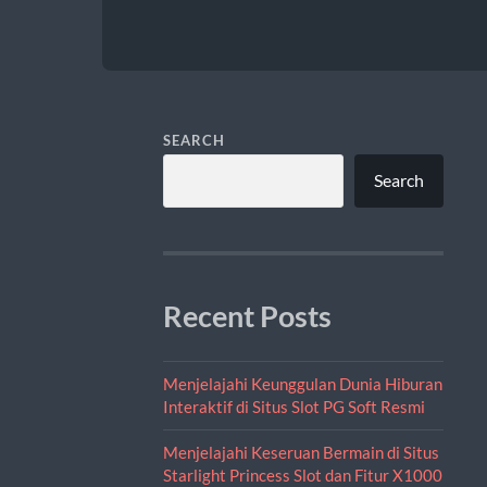
SEARCH
Search
Recent Posts
Menjelajahi Keunggulan Dunia Hiburan
Interaktif di Situs Slot PG Soft Resmi
Menjelajahi Keseruan Bermain di Situs
Starlight Princess Slot dan Fitur X1000