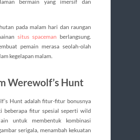
alaman bermain yang imersif dan
a hutan pada malam hari dan raungan
mainan
situs spaceman
berlangsung.
embuat pemain merasa seolah-olah
alam kegelapan malam.
am Werewolf’s Hunt
f’s Hunt adalah fitur-fitur bonusnya
i beberapa fitur spesial seperti wild
lain untuk membentuk kombinasi
h gambar serigala, menambah kekuatan