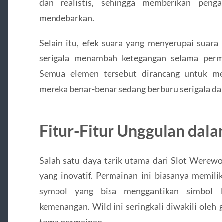
dan realistis, sehingga memberikan peng
mendebarkan.
Selain itu, efek suara yang menyerupai suar
serigala menambah ketegangan selama per
Semua elemen tersebut dirancang untuk m
mereka benar-benar sedang berburu serigala d
Fitur-Fitur Unggulan dal
Salah satu daya tarik utama dari Slot Werewol
yang inovatif. Permainan ini biasanya memilik
symbol yang bisa menggantikan simbol 
kemenangan. Wild ini seringkali diwakili ole
tema permainan.