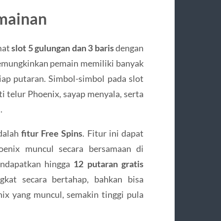
mainan
mat
slot 5 gulungan dan 3 baris
dengan
memungkinkan pemain memiliki banyak
ap putaran. Simbol-simbol pada slot
rti telur Phoenix, sayap menyala, serta
.
adalah
fitur Free Spins
. Fitur ini dapat
Phoenix muncul secara bersamaan di
mendapatkan hingga
12 putaran gratis
kat secara bertahap, bahkan bisa
ix yang muncul, semakin tinggi pula