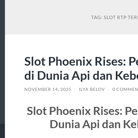
TAG:
SLOT RTP TE
M
Slot Phoenix Rises: 
di Dunia Api dan Ke
NOVEMBER 14, 2025
/
ILYA BELOV
/
0 COMMEN
Slot Phoenix Rises: P
Dunia Api dan K