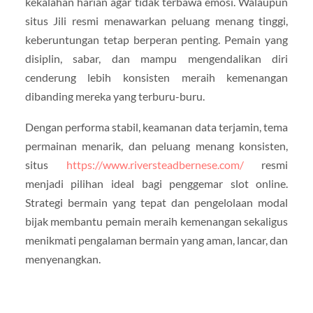
kekalahan harian agar tidak terbawa emosi. Walaupun
situs Jili resmi menawarkan peluang menang tinggi,
keberuntungan tetap berperan penting. Pemain yang
disiplin, sabar, dan mampu mengendalikan diri
cenderung lebih konsisten meraih kemenangan
dibanding mereka yang terburu-buru.
Dengan performa stabil, keamanan data terjamin, tema
permainan menarik, dan peluang menang konsisten,
situs
https://www.riversteadbernese.com/
resmi
menjadi pilihan ideal bagi penggemar slot online.
Strategi bermain yang tepat dan pengelolaan modal
bijak membantu pemain meraih kemenangan sekaligus
menikmati pengalaman bermain yang aman, lancar, dan
menyenangkan.