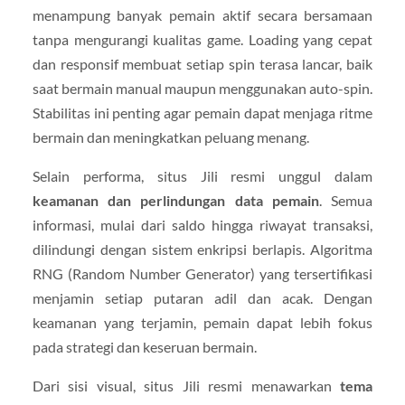
menampung banyak pemain aktif secara bersamaan
tanpa mengurangi kualitas game. Loading yang cepat
dan responsif membuat setiap spin terasa lancar, baik
saat bermain manual maupun menggunakan auto-spin.
Stabilitas ini penting agar pemain dapat menjaga ritme
bermain dan meningkatkan peluang menang.
Selain performa, situs Jili resmi unggul dalam
keamanan dan perlindungan data pemain
. Semua
informasi, mulai dari saldo hingga riwayat transaksi,
dilindungi dengan sistem enkripsi berlapis. Algoritma
RNG (Random Number Generator) yang tersertifikasi
menjamin setiap putaran adil dan acak. Dengan
keamanan yang terjamin, pemain dapat lebih fokus
pada strategi dan keseruan bermain.
Dari sisi visual, situs Jili resmi menawarkan
tema