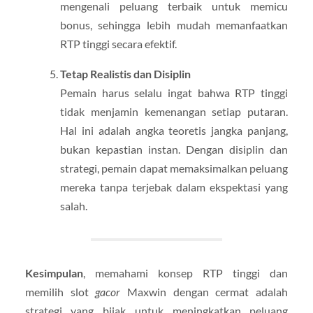
mengenali peluang terbaik untuk memicu
bonus, sehingga lebih mudah memanfaatkan
RTP tinggi secara efektif.
Tetap Realistis dan Disiplin
Pemain harus selalu ingat bahwa RTP tinggi
tidak menjamin kemenangan setiap putaran.
Hal ini adalah angka teoretis jangka panjang,
bukan kepastian instan. Dengan disiplin dan
strategi, pemain dapat memaksimalkan peluang
mereka tanpa terjebak dalam ekspektasi yang
salah.
Kesimpulan
, memahami konsep RTP tinggi dan
memilih slot
gacor
Maxwin dengan cermat adalah
strategi yang bijak untuk meningkatkan peluang