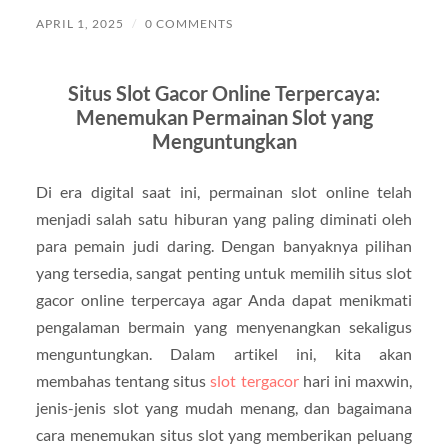
APRIL 1, 2025
/
0 COMMENTS
Situs Slot Gacor Online Terpercaya:
Menemukan Permainan Slot yang
Menguntungkan
Di era digital saat ini, permainan slot online telah
menjadi salah satu hiburan yang paling diminati oleh
para pemain judi daring. Dengan banyaknya pilihan
yang tersedia, sangat penting untuk memilih situs slot
gacor online terpercaya agar Anda dapat menikmati
pengalaman bermain yang menyenangkan sekaligus
menguntungkan. Dalam artikel ini, kita akan
membahas tentang situs
slot tergacor
hari ini maxwin
,
jenis-jenis slot yang mudah menang, dan bagaimana
cara menemukan situs slot yang memberikan peluang