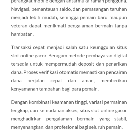
perangkat mobile dengan antarmuka ramah pengguna.
Navigasi, pemantauan saldo, dan pemasangan taruhan
menjadi lebih mudah, sehingga pemain baru maupun
veteran dapat menikmati pengalaman bermain tanpa
hambatan.
Transaksi cepat menjadi salah satu keunggulan situs
slot online gacor. Beragam metode pembayaran digital
tersedia untuk mempermudah deposit dan penarikan
dana. Proses verifikasi otomatis memastikan pencairan
dana berjalan cepat dan aman, memberikan
kenyamanan tambahan bagi para pemain.
Dengan kombinasi keamanan tinggi, variasi permainan
lengkap, dan kemudahan akses, situs slot online gacor
menghadirkan pengalaman bermain yang stabil,
menyenangkan, dan profesional bagi seluruh pemain.