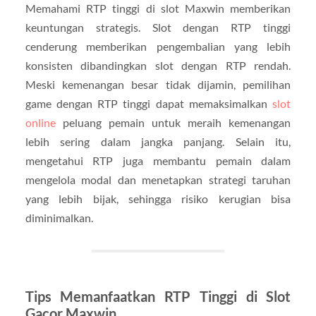
Memahami RTP tinggi di slot Maxwin memberikan
keuntungan strategis. Slot dengan RTP tinggi
cenderung memberikan pengembalian yang lebih
konsisten dibandingkan slot dengan RTP rendah.
Meski kemenangan besar tidak dijamin, pemilihan
game dengan RTP tinggi dapat memaksimalkan
slot
online
peluang pemain untuk meraih kemenangan
lebih sering dalam jangka panjang. Selain itu,
mengetahui RTP juga membantu pemain dalam
mengelola modal dan menetapkan strategi taruhan
yang lebih bijak, sehingga risiko kerugian bisa
diminimalkan.
Tips Memanfaatkan RTP Tinggi di Slot
Gacor Maxwin