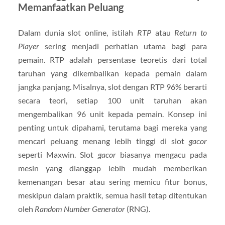
Memanfaatkan Peluang
Dalam dunia slot online, istilah
RTP
atau
Return to
Player
sering menjadi perhatian utama bagi para
pemain. RTP adalah persentase teoretis dari total
taruhan yang dikembalikan kepada pemain dalam
jangka panjang. Misalnya, slot dengan RTP 96% berarti
secara teori, setiap 100 unit taruhan akan
mengembalikan 96 unit kepada pemain. Konsep ini
penting untuk dipahami, terutama bagi mereka yang
mencari peluang menang lebih tinggi di slot
gacor
seperti Maxwin. Slot
gacor
biasanya mengacu pada
mesin yang dianggap lebih mudah memberikan
kemenangan besar atau sering memicu fitur bonus,
meskipun dalam praktik, semua hasil tetap ditentukan
oleh
Random Number Generator
(RNG).