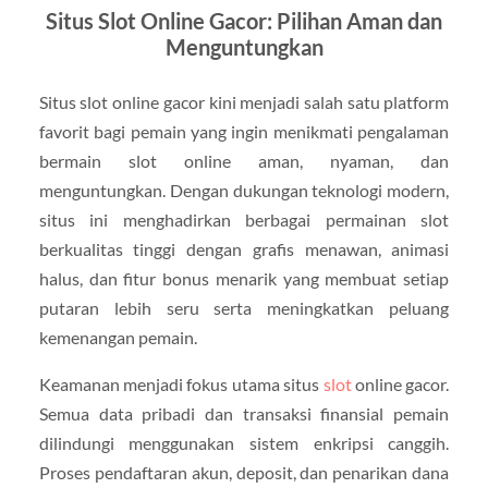
Situs Slot Online Gacor: Pilihan Aman dan
Menguntungkan
Situs slot online gacor kini menjadi salah satu platform
favorit bagi pemain yang ingin menikmati pengalaman
bermain slot online aman, nyaman, dan
menguntungkan. Dengan dukungan teknologi modern,
situs ini menghadirkan berbagai permainan slot
berkualitas tinggi dengan grafis menawan, animasi
halus, dan fitur bonus menarik yang membuat setiap
putaran lebih seru serta meningkatkan peluang
kemenangan pemain.
Keamanan menjadi fokus utama situs
slot
online gacor.
Semua data pribadi dan transaksi finansial pemain
dilindungi menggunakan sistem enkripsi canggih.
Proses pendaftaran akun, deposit, dan penarikan dana