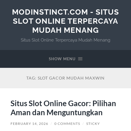
MODINSTINCT.COM - SITUS
SLOT ONLINE TERPERCAYA
MUDAH MENANG
Situs Slot Online Terpercaya Mudah Menang
SHOW MENU
TAG:
SLOT GACOR MUDAH MAXWIN
Situs Slot Online Gacor: Pilihan
Aman dan Menguntungkan
FEBRUARY 14, 2026
/
0 COMMENTS
/
STICKY