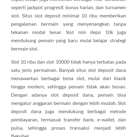
seperti jackpot progresif, bonus harian, dan turnamen
slot. Situs slot deposit minimal 10 ribu memberikan
pengalaman bermain yang menyenangkan tanpa
tekanan modal besar. Slot min depo 10k juga
mendukung pemain yang baru mulai belajar strategi
bermain slot.
Slot 10 ribu dan slot 10000 tidak hanya terbatas pada
satu jenis permainan. Banyak situs slot deposit dana
menawarkan berbagai tema slot, mulai dari klasik
hingga modern, sehingga pemain tidak akan bosan.
Dengan adanya slot deposit dana, pemain bisa
mengatur anggaran bermain dengan lebih mudah. Slot
deposit dana juga mendukung berbagai metode
pembayaran, termasuk transfer bank, e-wallet, dan
pulsa, sehingga proses transaksi menjadi lebih
fleksibel.