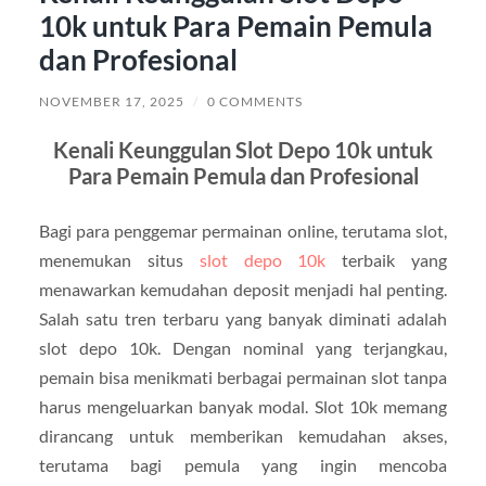
10k untuk Para Pemain Pemula
dan Profesional
NOVEMBER 17, 2025
/
0 COMMENTS
Kenali Keunggulan Slot Depo 10k untuk
Para Pemain Pemula dan Profesional
Bagi para penggemar permainan online, terutama slot,
menemukan situs
slot depo 10k
terbaik yang
menawarkan kemudahan deposit menjadi hal penting.
Salah satu tren terbaru yang banyak diminati adalah
slot depo 10k. Dengan nominal yang terjangkau,
pemain bisa menikmati berbagai permainan slot tanpa
harus mengeluarkan banyak modal. Slot 10k memang
dirancang untuk memberikan kemudahan akses,
terutama bagi pemula yang ingin mencoba