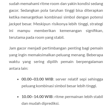
sudah memahami ritme room dan yakin kondisi sedang
gacor. Sedangkan pola taruhan tinggi bisa diterapkan
ketika menargetkan kombinasi simbol dengan potensi
jackpot
besar. Meskipun risikonya lebih tinggi, strategi
ini mampu memberikan kemenangan signifikan,
terutama pada room yang stabil.
Jam gacor menjadi pertimbangan penting bagi pemain
yang ingin memaksimalkan peluang menang. Beberapa
waktu yang sering dipilih pemain berpengalaman
antara lain:
00.00–03.00 WIB
: server relatif sepi sehingga
peluang kombinasi simbol besar lebih tinggi.
10.00–14.00 WIB
: ritme permainan lebih stabil
dan mudah diprediksi.