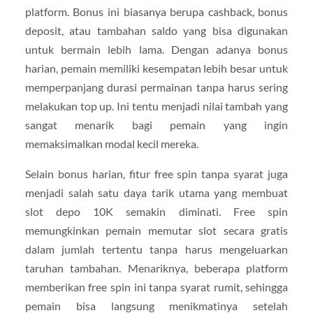
platform. Bonus ini biasanya berupa cashback, bonus
deposit, atau tambahan saldo yang bisa digunakan
untuk bermain lebih lama. Dengan adanya bonus
harian, pemain memiliki kesempatan lebih besar untuk
memperpanjang durasi permainan tanpa harus sering
melakukan top up. Ini tentu menjadi nilai tambah yang
sangat menarik bagi pemain yang ingin
memaksimalkan modal kecil mereka.
Selain bonus harian, fitur free spin tanpa syarat juga
menjadi salah satu daya tarik utama yang membuat
slot depo 10K semakin diminati. Free spin
memungkinkan pemain memutar slot secara gratis
dalam jumlah tertentu tanpa harus mengeluarkan
taruhan tambahan. Menariknya, beberapa platform
memberikan free spin ini tanpa syarat rumit, sehingga
pemain bisa langsung menikmatinya setelah