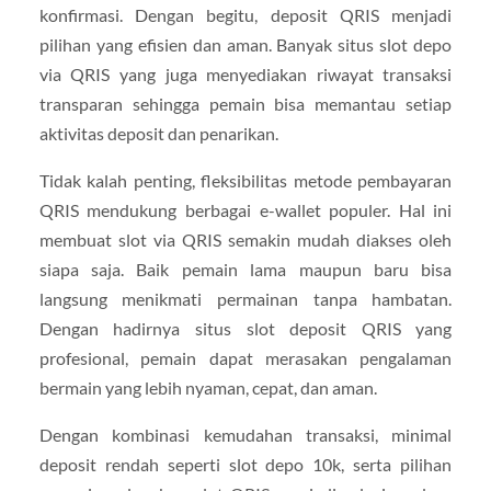
konfirmasi. Dengan begitu, deposit QRIS menjadi
pilihan yang efisien dan aman. Banyak situs slot depo
via QRIS yang juga menyediakan riwayat transaksi
transparan sehingga pemain bisa memantau setiap
aktivitas deposit dan penarikan.
Tidak kalah penting, fleksibilitas metode pembayaran
QRIS mendukung berbagai e-wallet populer. Hal ini
membuat slot via QRIS semakin mudah diakses oleh
siapa saja. Baik pemain lama maupun baru bisa
langsung menikmati permainan tanpa hambatan.
Dengan hadirnya situs slot deposit QRIS yang
profesional, pemain dapat merasakan pengalaman
bermain yang lebih nyaman, cepat, dan aman.
Dengan kombinasi kemudahan transaksi, minimal
deposit rendah seperti slot depo 10k, serta pilihan