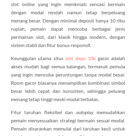
slot online yang ingin menikmati sensasi bermain
dengan modal rendah namun tetap berpeluang
menang besar. Dengan minimal deposit hanya 10 ribu
rupiah, pemain dapat mencoba berbagai jenis
permainan slot, dari klasik hingga modern, dengan
sistem stabil dan fitur bonus responsif.
Keunggulan utama situs
slot depo 10k
gacor adalah
akses mudah bagi semua kalangan, termasuk pemula
yang ingin mencoba peruntungan tanpa modal besar.
Room gacor biasanya menampilkan kombinasi simbol
besar lebih cepat dan konsisten, sehingga peluang
menang tetap tinggi meski modal terbatas.
Fitur taruhan fleksibel dan
autoplay
memudahkan
pemain menyesuaikan strategi bermain sesuai modal.
Pemain disarankan memulai dari taruhan kecil untuk