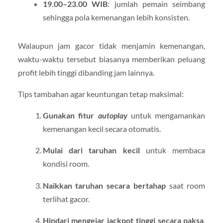
19.00–23.00 WIB
: jumlah pemain seimbang
sehingga pola kemenangan lebih konsisten.
Walaupun jam gacor tidak menjamin kemenangan,
waktu-waktu tersebut biasanya memberikan peluang
profit lebih tinggi dibanding jam lainnya.
Tips tambahan agar keuntungan tetap maksimal:
Gunakan fitur
autoplay
untuk mengamankan
kemenangan kecil secara otomatis.
Mulai dari taruhan kecil
untuk membaca
kondisi room.
Naikkan taruhan secara bertahap
saat room
terlihat gacor.
Hindari mengejar jackpot tinggi secara paksa
,