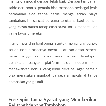
mengelola modal dengan lebih baik. Dengan tambahan
saldo dari bonus, pemain bisa mencoba berbagai jenis
permainan slot tanpa harus mengeluarkan biaya
tambahan. Ini sangat berguna terutama bagi pemain
yang masih dalam tahap eksplorasi untuk menemukan
game favorit mereka.
Namun, penting bagi pemain untuk memahami bahwa
setiap bonus biasanya memiliki aturan dasar seperti
batas penggunaan atau masa berlaku. Meskipun
demikian, banyak platform slot modern kini
menawarkan bonus yang lebih fleksibel agar pemain
bisa merasakan manfaatnya secara maksimal tanpa
hambatan yang rumit.
Free Spin Tanpa Syarat yang Memberikan
Peluang Menang Tambahan