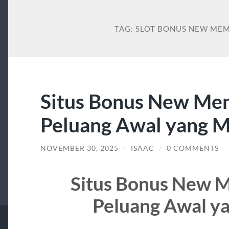
TAG:
SLOT BONUS NEW MEM
M
Situs Bonus New Me
Peluang Awal yang M
NOVEMBER 30, 2025
/
ISAAC
/
0 COMMENTS
Situs Bonus New 
Peluang Awal y