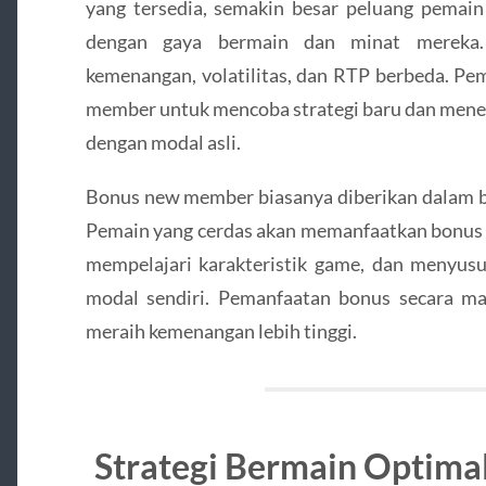
yang tersedia, semakin besar peluang pema
dengan gaya bermain dan minat mereka. 
kemenangan, volatilitas, dan RTP berbeda. P
member untuk mencoba strategi baru dan mene
dengan modal asli.
Bonus new member biasanya diberikan dalam be
Pemain yang cerdas akan memanfaatkan bonus 
mempelajari karakteristik game, dan menyusu
modal sendiri. Pemanfaatan bonus secara m
meraih kemenangan lebih tinggi.
Strategi Bermain Optim