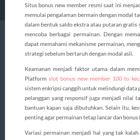
Situs bonus new member resmi saat ini menjadi
memulai pengalaman bermain dengan modal tam
dalam bentuk saldo ekstra atau putaran gratis
mencoba berbagai permainan. Dengan meman
dapat memahami mekanisme permainan, menge
strategi sebelum bertaruh dengan modal asli.
Keamanan menjadi faktor utama dalam memi
Platform
slot bonus new member 100 to keci
sistem enkripsi canggih untuk melindungi data 
pelanggan yang responsif juga menjadi nilai
bantuan kapan saja dibutuhkan. Selain itu, ke
penting agar permainan tetap lancar dan bonus 
Variasi permainan menjadi hal yang tak kalah