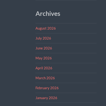
Archives
August 2026
July 2026
June 2026
May 2026
April 2026
March 2026
February 2026
January 2026