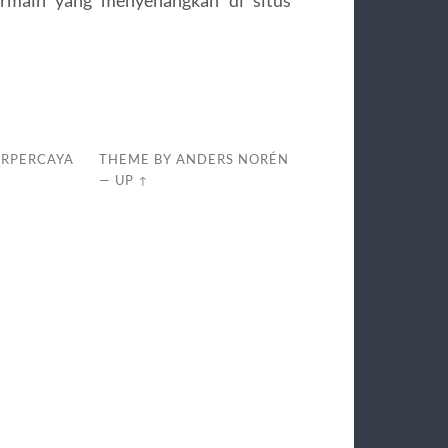
rmain yang menyenangkan di situs
ERPERCAYA
THEME BY
ANDERS NORÉN
—
UP ↑