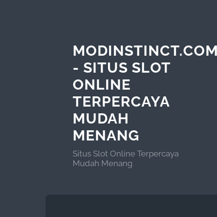
MODINSTINCT.CO
- SITUS SLOT
ONLINE
TERPERCAYA
MUDAH
MENANG
Situs Slot Online Terpercaya
Mudah Menang