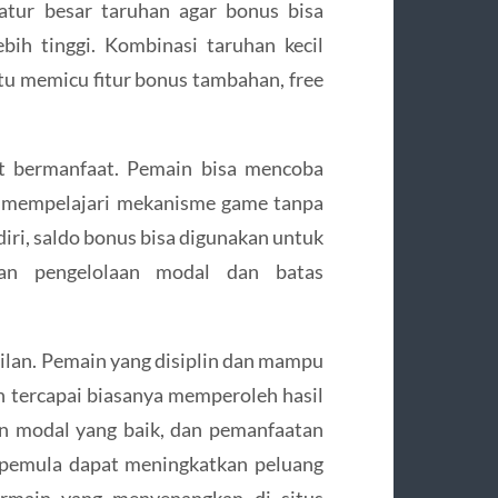
atur besar taruhan agar bonus bisa
ih tinggi. Kombinasi taruhan kecil
tu memicu fitur bonus tambahan, free
 bermanfaat. Pemain bisa mencoba
n mempelajari mekanisme game tanpa
diri, saldo bonus bisa digunakan untuk
kan pengelolaan modal dan batas
ilan. Pemain yang disiplin dan mampu
n tercapai biasanya memperoleh hasil
aan modal yang baik, dan pemanfaatan
pemula dapat meningkatkan peluang