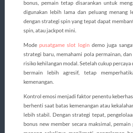
bonus, pemain tetap disarankan untuk meng
digunakan lebih lama dan peluang menang leb
dengan strategi spin yang tepat dapat memban
spin, atau jackpot mini.
Mode
pusatgame slot login
demo juga sangat
strategi baru, memahami pola permainan, da
risiko kehilangan modal. Setelah cukup percaya 
bermain lebih agresif, tetap memperhati
kemenangan.
Kontrol emosi menjadi faktor penentu keberhas
berhenti saat batas kemenangan atau kekalaha
lebih stabil. Dengan strategi tepat, pengelol
bonus new member secara maksimal, pemain 