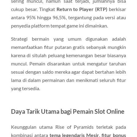
sering muncul, namun saat terjadi, jumlahnya bisa
cukup besar. Tingkat
Return to Player (RTP)
berkisar
antara 95% hingga 96,5%, tergantung pada versi atau
penyedia platform tempat game ini dimainkan.
Strategi bermain yang umum digunakan adalah
memanfaatkan fitur putaran gratis sebanyak mungkin
karena di situlah peluang kemenangan besar biasanya
muncul. Pemain disarankan untuk mengatur taruhan
sesuai dengan saldo mereka agar dapat bertahan lebih
lama di dalam permainan dan menikmati seluruh fitur
yang tersedia.
Daya Tarik Utama bagi Pemain Slot Online
Keunggulan utama Rise of Pyramids terletak pada
kombinasi antara
tema legendaris Mesir
,
fitur bonus