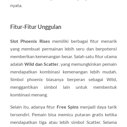
nyata.
Fitur-Fitur Unggulan
Slot Phoenix Rises
memiliki berbagai fitur menarik
yang membuat permainan lebih seru dan berpotensi
memberikan kemenangan besar. Salah satu fitur utama
adalah
Wild dan Scatter
, yang memungkinkan pemain
mendapatkan kombinasi kemenangan lebih mudah.
Simbol phoenix biasanya berperan sebagai Wild,
menggantikan simbol lain untuk membentuk
kombinasi menang.
Selain itu, adanya fitur
Free Spins
menjadi daya tarik
tersendiri. Pemain bisa memicu putaran gratis ketika
mendapatkan tiga atau lebih simbol Scatter. Selama