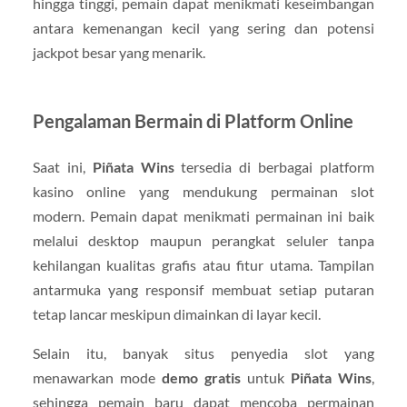
hingga tinggi, pemain dapat menikmati keseimbangan
antara kemenangan kecil yang sering dan potensi
jackpot besar yang menarik.
Pengalaman Bermain di Platform Online
Saat ini,
Piñata Wins
tersedia di berbagai platform
kasino online yang mendukung permainan slot
modern. Pemain dapat menikmati permainan ini baik
melalui desktop maupun perangkat seluler tanpa
kehilangan kualitas grafis atau fitur utama. Tampilan
antarmuka yang responsif membuat setiap putaran
tetap lancar meskipun dimainkan di layar kecil.
Selain itu, banyak situs penyedia slot yang
menawarkan mode
demo gratis
untuk
Piñata Wins
,
sehingga pemain baru dapat mencoba permainan