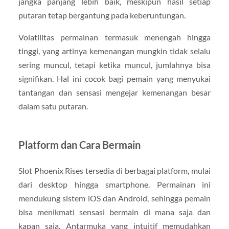
jangka panjang lebih baik, meskipun hasil setiap
putaran tetap bergantung pada keberuntungan.
Volatilitas permainan termasuk menengah hingga
tinggi, yang artinya kemenangan mungkin tidak selalu
sering muncul, tetapi ketika muncul, jumlahnya bisa
signifikan. Hal ini cocok bagi pemain yang menyukai
tantangan dan sensasi mengejar kemenangan besar
dalam satu putaran.
Platform dan Cara Bermain
Slot Phoenix Rises tersedia di berbagai platform, mulai
dari desktop hingga smartphone. Permainan ini
mendukung sistem iOS dan Android, sehingga pemain
bisa menikmati sensasi bermain di mana saja dan
kapan saja. Antarmuka yang intuitif memudahkan