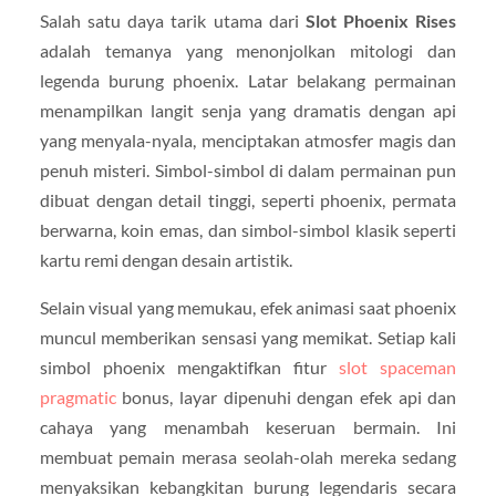
Salah satu daya tarik utama dari
Slot Phoenix Rises
adalah temanya yang menonjolkan mitologi dan
legenda burung phoenix. Latar belakang permainan
menampilkan langit senja yang dramatis dengan api
yang menyala-nyala, menciptakan atmosfer magis dan
penuh misteri. Simbol-simbol di dalam permainan pun
dibuat dengan detail tinggi, seperti phoenix, permata
berwarna, koin emas, dan simbol-simbol klasik seperti
kartu remi dengan desain artistik.
Selain visual yang memukau, efek animasi saat phoenix
muncul memberikan sensasi yang memikat. Setiap kali
simbol phoenix mengaktifkan fitur
slot spaceman
pragmatic
bonus, layar dipenuhi dengan efek api dan
cahaya yang menambah keseruan bermain. Ini
membuat pemain merasa seolah-olah mereka sedang
menyaksikan kebangkitan burung legendaris secara