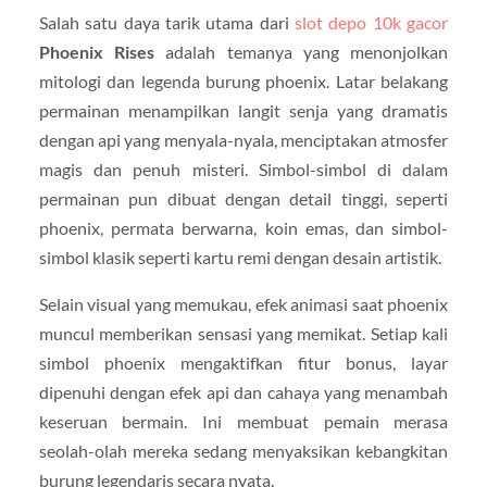
Salah satu daya tarik utama dari
slot depo 10k gacor
Phoenix Rises
adalah temanya yang menonjolkan
mitologi dan legenda burung phoenix. Latar belakang
permainan menampilkan langit senja yang dramatis
dengan api yang menyala-nyala, menciptakan atmosfer
magis dan penuh misteri. Simbol-simbol di dalam
permainan pun dibuat dengan detail tinggi, seperti
phoenix, permata berwarna, koin emas, dan simbol-
simbol klasik seperti kartu remi dengan desain artistik.
Selain visual yang memukau, efek animasi saat phoenix
muncul memberikan sensasi yang memikat. Setiap kali
simbol phoenix mengaktifkan fitur bonus, layar
dipenuhi dengan efek api dan cahaya yang menambah
keseruan bermain. Ini membuat pemain merasa
seolah-olah mereka sedang menyaksikan kebangkitan
burung legendaris secara nyata.