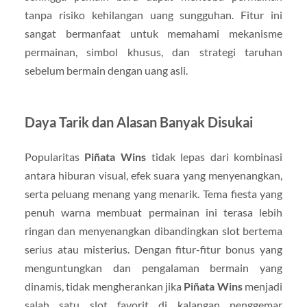
tanpa risiko kehilangan uang sungguhan. Fitur ini
sangat bermanfaat untuk memahami mekanisme
permainan, simbol khusus, dan strategi taruhan
sebelum bermain dengan uang asli.
Daya Tarik dan Alasan Banyak Disukai
Popularitas
Piñata Wins
tidak lepas dari kombinasi
antara hiburan visual, efek suara yang menyenangkan,
serta peluang menang yang menarik. Tema fiesta yang
penuh warna membuat permainan ini terasa lebih
ringan dan menyenangkan dibandingkan slot bertema
serius atau misterius. Dengan fitur-fitur bonus yang
menguntungkan dan pengalaman bermain yang
dinamis, tidak mengherankan jika
Piñata Wins
menjadi
salah satu slot favorit di kalangan penggemar