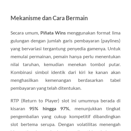
Mekanisme dan Cara Bermain
Secara umum,
Piñata Wins
menggunakan format lima
gulungan dengan jumlah garis pembayaran (paylines)
yang bervariasi tergantung penyedia gamenya. Untuk
memulai permainan, pemain hanya perlu menentukan
nilai taruhan, kemudian menekan tombol putar.
Kombinasi simbol identik dari kiri ke kanan akan
menghasilkan kemenangan berdasarkan tabel
pembayaran yang telah ditentukan.
RTP (Return to Player) slot ini umumnya berada di
kisaran
95% hingga 97%
, menunjukkan tingkat
pengembalian yang cukup kompetitif dibandingkan
slot bertema serupa. Dengan volatilitas menengah