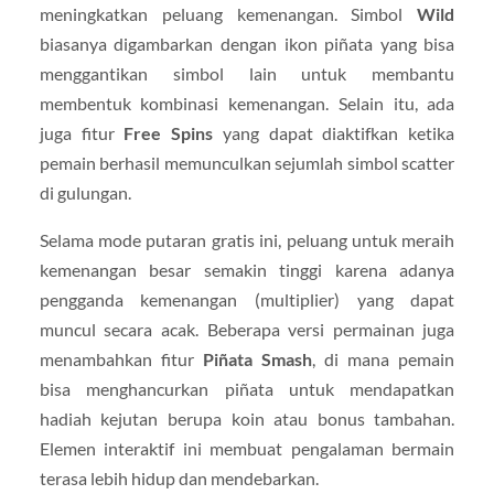
meningkatkan peluang kemenangan. Simbol
Wild
biasanya digambarkan dengan ikon piñata yang bisa
menggantikan simbol lain untuk membantu
membentuk kombinasi kemenangan. Selain itu, ada
juga fitur
Free Spins
yang dapat diaktifkan ketika
pemain berhasil memunculkan sejumlah simbol scatter
di gulungan.
Selama mode putaran gratis ini, peluang untuk meraih
kemenangan besar semakin tinggi karena adanya
pengganda kemenangan (multiplier) yang dapat
muncul secara acak. Beberapa versi permainan juga
menambahkan fitur
Piñata Smash
, di mana pemain
bisa menghancurkan piñata untuk mendapatkan
hadiah kejutan berupa koin atau bonus tambahan.
Elemen interaktif ini membuat pengalaman bermain
terasa lebih hidup dan mendebarkan.