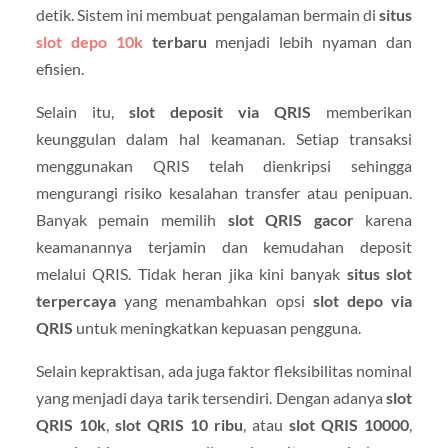
detik. Sistem ini membuat pengalaman bermain di
situs
slot depo 10k
terbaru
menjadi lebih nyaman dan
efisien.
Selain itu,
slot deposit via QRIS
memberikan
keunggulan dalam hal keamanan. Setiap transaksi
menggunakan QRIS telah dienkripsi sehingga
mengurangi risiko kesalahan transfer atau penipuan.
Banyak pemain memilih
slot QRIS gacor
karena
keamanannya terjamin dan kemudahan deposit
melalui QRIS. Tidak heran jika kini banyak
situs slot
terpercaya
yang menambahkan opsi
slot depo via
QRIS
untuk meningkatkan kepuasan pengguna.
Selain kepraktisan, ada juga faktor fleksibilitas nominal
yang menjadi daya tarik tersendiri. Dengan adanya
slot
QRIS 10k
,
slot QRIS 10 ribu
, atau
slot QRIS 10000
,