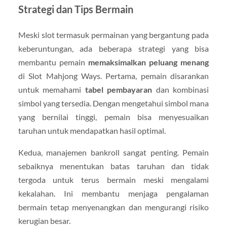
Strategi dan Tips Bermain
Meski slot termasuk permainan yang bergantung pada
keberuntungan, ada beberapa strategi yang bisa
membantu pemain
memaksimalkan peluang menang
di Slot Mahjong Ways. Pertama, pemain disarankan
untuk memahami
tabel pembayaran
dan kombinasi
simbol yang tersedia. Dengan mengetahui simbol mana
yang bernilai tinggi, pemain bisa menyesuaikan
taruhan untuk mendapatkan hasil optimal.
Kedua, manajemen bankroll sangat penting. Pemain
sebaiknya menentukan batas taruhan dan tidak
tergoda untuk terus bermain meski mengalami
kekalahan. Ini membantu menjaga pengalaman
bermain tetap menyenangkan dan mengurangi risiko
kerugian besar.