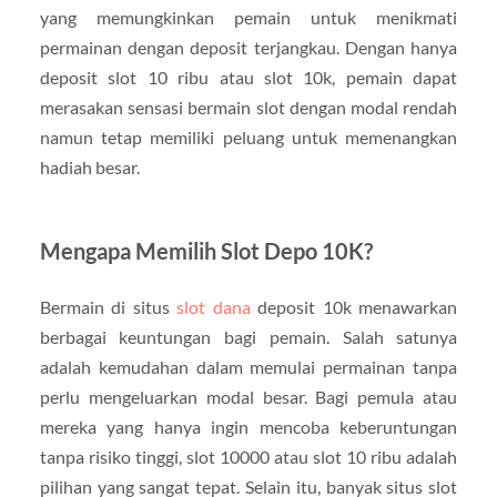
yang memungkinkan pemain untuk menikmati
permainan dengan deposit terjangkau. Dengan hanya
deposit slot 10 ribu atau slot 10k, pemain dapat
merasakan sensasi bermain slot dengan modal rendah
namun tetap memiliki peluang untuk memenangkan
hadiah besar.
Mengapa Memilih Slot Depo 10K?
Bermain di situs
slot dana
deposit 10k menawarkan
berbagai keuntungan bagi pemain. Salah satunya
adalah kemudahan dalam memulai permainan tanpa
perlu mengeluarkan modal besar. Bagi pemula atau
mereka yang hanya ingin mencoba keberuntungan
tanpa risiko tinggi, slot 10000 atau slot 10 ribu adalah
pilihan yang sangat tepat. Selain itu, banyak situs slot