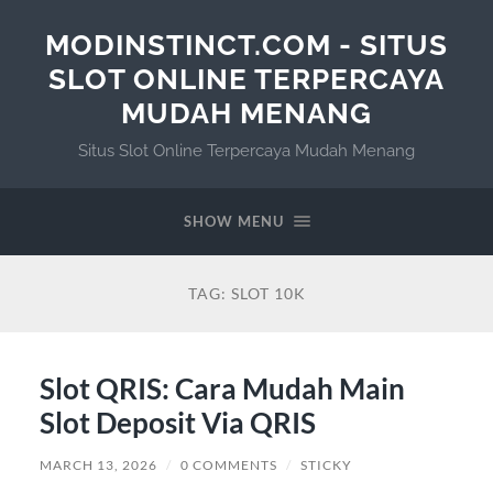
MODINSTINCT.COM - SITUS
SLOT ONLINE TERPERCAYA
MUDAH MENANG
Situs Slot Online Terpercaya Mudah Menang
SHOW MENU
TAG:
SLOT 10K
Slot QRIS: Cara Mudah Main
Slot Deposit Via QRIS
MARCH 13, 2026
/
0 COMMENTS
/
STICKY