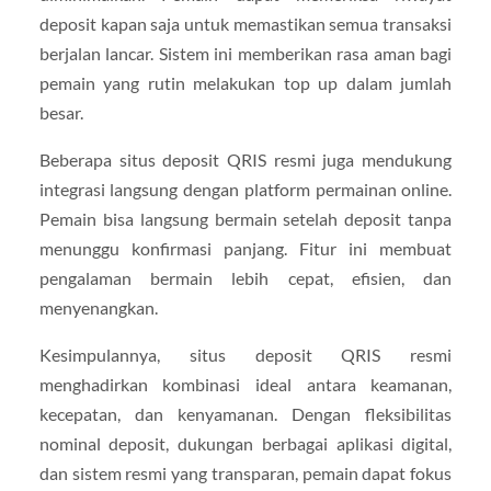
deposit kapan saja untuk memastikan semua transaksi
berjalan lancar. Sistem ini memberikan rasa aman bagi
pemain yang rutin melakukan top up dalam jumlah
besar.
Beberapa situs deposit QRIS resmi juga mendukung
integrasi langsung dengan platform permainan online.
Pemain bisa langsung bermain setelah deposit tanpa
menunggu konfirmasi panjang. Fitur ini membuat
pengalaman bermain lebih cepat, efisien, dan
menyenangkan.
Kesimpulannya, situs deposit QRIS resmi
menghadirkan kombinasi ideal antara keamanan,
kecepatan, dan kenyamanan. Dengan fleksibilitas
nominal deposit, dukungan berbagai aplikasi digital,
dan sistem resmi yang transparan, pemain dapat fokus