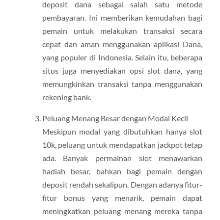
deposit dana sebagai salah satu metode
pembayaran. Ini memberikan kemudahan bagi
pemain untuk melakukan transaksi secara
cepat dan aman menggunakan aplikasi Dana,
yang populer di Indonesia. Selain itu, beberapa
situs juga menyediakan opsi slot dana, yang
memungkinkan transaksi tanpa menggunakan
rekening bank.
Peluang Menang Besar dengan Modal Kecil
Meskipun modal yang dibutuhkan hanya slot
10k, peluang untuk mendapatkan jackpot tetap
ada. Banyak permainan slot menawarkan
hadiah besar, bahkan bagi pemain dengan
deposit rendah sekalipun. Dengan adanya fitur-
fitur bonus yang menarik, pemain dapat
meningkatkan peluang menang mereka tanpa