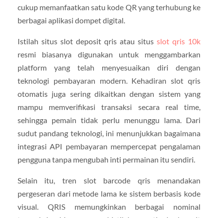
cukup memanfaatkan satu kode QR yang terhubung ke
berbagai aplikasi dompet digital.
Istilah situs slot deposit qris atau situs
slot qris 10k
resmi biasanya digunakan untuk menggambarkan
platform yang telah menyesuaikan diri dengan
teknologi pembayaran modern. Kehadiran slot qris
otomatis juga sering dikaitkan dengan sistem yang
mampu memverifikasi transaksi secara real time,
sehingga pemain tidak perlu menunggu lama. Dari
sudut pandang teknologi, ini menunjukkan bagaimana
integrasi API pembayaran mempercepat pengalaman
pengguna tanpa mengubah inti permainan itu sendiri.
Selain itu, tren slot barcode qris menandakan
pergeseran dari metode lama ke sistem berbasis kode
visual. QRIS memungkinkan berbagai nominal