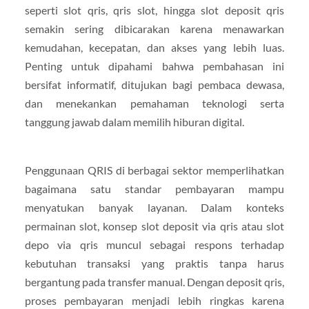
seperti slot qris, qris slot, hingga slot deposit qris
semakin sering dibicarakan karena menawarkan
kemudahan, kecepatan, dan akses yang lebih luas.
Penting untuk dipahami bahwa pembahasan ini
bersifat informatif, ditujukan bagi pembaca dewasa,
dan menekankan pemahaman teknologi serta
tanggung jawab dalam memilih hiburan digital.
Penggunaan QRIS di berbagai sektor memperlihatkan
bagaimana satu standar pembayaran mampu
menyatukan banyak layanan. Dalam konteks
permainan slot, konsep slot deposit via qris atau slot
depo via qris muncul sebagai respons terhadap
kebutuhan transaksi yang praktis tanpa harus
bergantung pada transfer manual. Dengan deposit qris,
proses pembayaran menjadi lebih ringkas karena