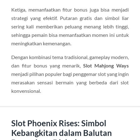
Ketiga, memanfaatkan fitur bonus juga bisa menjadi
strategi yang efektif. Putaran gratis dan simbol liar
sering kali memberikan peluang menang lebih tinggi,
sehingga pemain bisa memanfaatkan momen ini untuk
meningkatkan kemenangan.
Dengan kombinasi tema tradisional, gameplay modern,
dan fitur bonus yang menarik,
Slot Mahjong Ways
menjadi pilihan populer bagi penggemar slot yang ingin
merasakan sensasi bermain yang berbeda dari slot
konvensional.
Slot Phoenix Rises: Simbol
Kebangkitan dalam Balutan