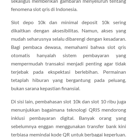
sekaligus memberikan gambaran menyeluruh tentang
fenomena slot qris di Indonesia.
Slot depo 10k dan minimal deposit 10k sering
dikaitkan dengan aksesibilitas. Namun, akses yang
mudah seharusnya selalu dibarengi dengan kesadaran.
Bagi pembaca dewasa, memahami bahwa slot qris
otomatis hanyalah sistem pembayaran yang
mempermudah transaksi menjadi penting agar tidak
terjebak pada ekspektasi berlebihan. Permainan
tetaplah hiburan yang bergantung pada peluang,
bukan sarana kepastian finansial.
Di sisi lain, pembahasan slot 10k dan slot 10 ribu juga
menunjukkan bagaimana teknologi QRIS mendorong
inklusi pembayaran digital. Banyak orang yang
sebelumnya enggan menggunakan transfer bank kini
terbiasa memindai kode QR untuk berbagai keperluan.