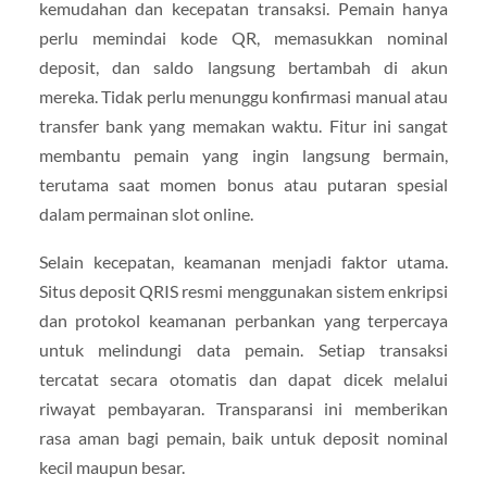
kemudahan dan kecepatan transaksi. Pemain hanya
perlu memindai kode QR, memasukkan nominal
deposit, dan saldo langsung bertambah di akun
mereka. Tidak perlu menunggu konfirmasi manual atau
transfer bank yang memakan waktu. Fitur ini sangat
membantu pemain yang ingin langsung bermain,
terutama saat momen bonus atau putaran spesial
dalam permainan slot online.
Selain kecepatan, keamanan menjadi faktor utama.
Situs deposit QRIS resmi menggunakan sistem enkripsi
dan protokol keamanan perbankan yang terpercaya
untuk melindungi data pemain. Setiap transaksi
tercatat secara otomatis dan dapat dicek melalui
riwayat pembayaran. Transparansi ini memberikan
rasa aman bagi pemain, baik untuk deposit nominal
kecil maupun besar.