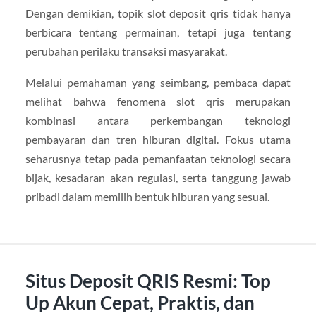
Dengan demikian, topik slot deposit qris tidak hanya
berbicara tentang permainan, tetapi juga tentang
perubahan perilaku transaksi masyarakat.
Melalui pemahaman yang seimbang, pembaca dapat
melihat bahwa fenomena slot qris merupakan
kombinasi antara perkembangan teknologi
pembayaran dan tren hiburan digital. Fokus utama
seharusnya tetap pada pemanfaatan teknologi secara
bijak, kesadaran akan regulasi, serta tanggung jawab
pribadi dalam memilih bentuk hiburan yang sesuai.
Situs Deposit QRIS Resmi: Top
Up Akun Cepat, Praktis, dan