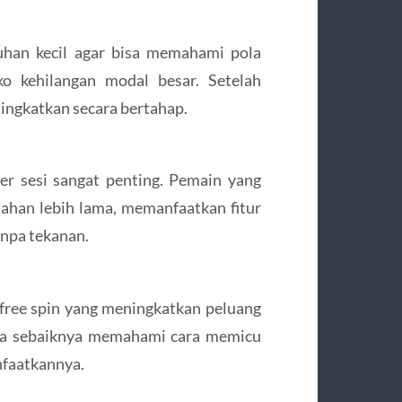
han kecil agar bisa memahami pola
ko kehilangan modal besar. Setelah
ingkatkan secara bertahap.
r sesi sangat penting. Pemain yang
tahan lebih lama, memanfaatkan fitur
anpa tekanan.
ree spin yang meningkatkan peluang
la sebaiknya memahami cara memicu
anfaatkannya.