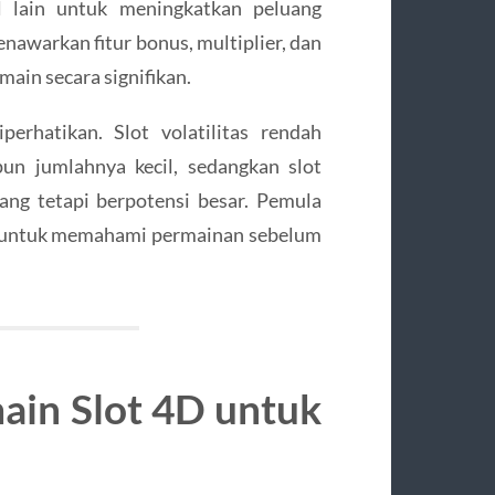
 lain untuk meningkatkan peluang
enawarkan fitur bonus, multiplier, dan
in secara signifikan.
perhatikan. Slot volatilitas rendah
un jumlahnya kecil, sedangkan slot
ang tetapi berpotensi besar. Pemula
ah untuk memahami permainan sebelum
main Slot 4D untuk