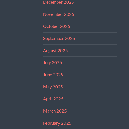
December 2025
November 2025
October 2025
September 2025
August 2025
July 2025
June 2025
May 2025
April 2025
March 2025
February 2025