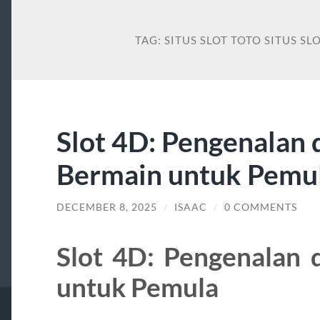
TAG:
SITUS SLOT TOTO SITUS S
M
Slot 4D: Pengenalan 
Bermain untuk Pemu
DECEMBER 8, 2025
/
ISAAC
/
0 COMMENTS
Slot 4D: Pengenalan 
untuk Pemula