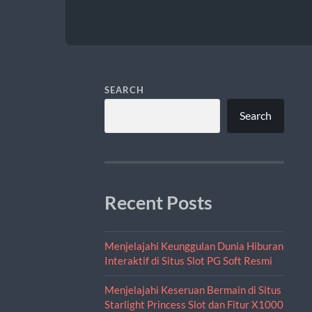
SEARCH
Search
Recent Posts
Menjelajahi Keunggulan Dunia Hiburan
Interaktif di Situs Slot PG Soft Resmi
Menjelajahi Keseruan Bermain di Situs
Starlight Princess Slot dan Fitur X1000