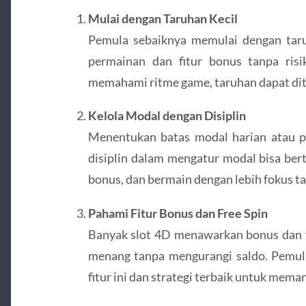
Mulai dengan Taruhan Kecil
Pemula sebaiknya memulai dengan taru
permainan dan fitur bonus tanpa risi
memahami ritme game, taruhan dapat dit
Kelola Modal dengan Disiplin
Menentukan batas modal harian atau pe
disiplin dalam mengatur modal bisa ber
bonus, dan bermain dengan lebih fokus t
Pahami Fitur Bonus dan Free Spin
Banyak slot 4D menawarkan bonus dan f
menang tanpa mengurangi saldo. Pemu
fitur ini dan strategi terbaik untuk mem