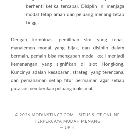
berhenti ketika tercapai. Disiplin ini menjaga
modal tetap aman dan peluang menang tetap
tinggi.
Dengan kombinasi pemilihan slot yang tepat,
manajemen modal yang bijak, dan disiplin dalam
bermain, pemain bisa mengubah modal kecil menjadi
kemenangan yang signifikan di slot Hongkong.
Kuncinya adalah kesabaran, strategi yang terencana,
dan pemahaman setiap fitur permainan agar setiap
putaran memberikan peluang maksimal.
© 2026
MODINSTINCT.COM – SITUS SLOT ONLINE
TERPERCAYA MUDAH MENANG
—
UP ↑