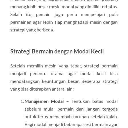
menang lebih besar meski modal yang dimiliki terbatas.
Selain itu, pemain juga perlu mempelajari pola
permainan agar lebih siap menghadapi mesin dengan
strategi yang berbeda.
Strategi Bermain dengan Modal Kecil
Setelah memilih mesin yang tepat, strategi bermain
menjadi penentu utama agar modal kecil bisa
mendatangkan keuntungan besar. Beberapa strategi
yang bisa diterapkan antara lain:
Manajemen Modal
– Tentukan batas modal
sebelum mulai bermain dan jangan tergoda
untuk terus menambah taruhan setelah kalah.
Bagi modal menjadi beberapa sesi bermain agar