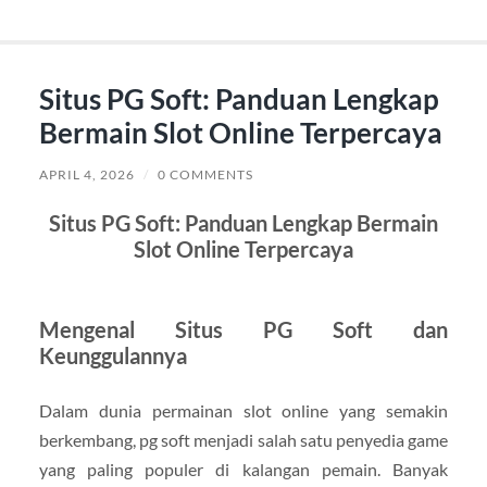
Situs PG Soft: Panduan Lengkap
Bermain Slot Online Terpercaya
APRIL 4, 2026
/
0 COMMENTS
Situs PG Soft: Panduan Lengkap Bermain
Slot Online Terpercaya
Mengenal Situs PG Soft dan
Keunggulannya
Dalam dunia permainan slot online yang semakin
berkembang, pg soft menjadi salah satu penyedia game
yang paling populer di kalangan pemain. Banyak