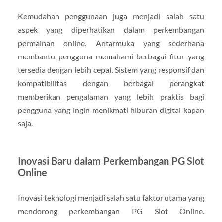
Kemudahan penggunaan juga menjadi salah satu
aspek yang diperhatikan dalam perkembangan
permainan online. Antarmuka yang sederhana
membantu pengguna memahami berbagai fitur yang
tersedia dengan lebih cepat. Sistem yang responsif dan
kompatibilitas dengan berbagai perangkat
memberikan pengalaman yang lebih praktis bagi
pengguna yang ingin menikmati hiburan digital kapan
saja.
Inovasi Baru dalam Perkembangan PG Slot
Online
Inovasi teknologi menjadi salah satu faktor utama yang
mendorong perkembangan PG Slot Online.