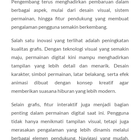
Pengembang terus menghadirkan pembaruan dalam
berbagai aspek, mulai dari desain visual, sistem
permainan, hingga fitur pendukung yang membuat
pengalaman pengguna semakin berkembang.
Salah satu inovasi yang terlihat adalah peningkatan
kualitas grafis. Dengan teknologi visual yang semakin
maju, permainan digital kini mampu menghadirkan
tampilan yang lebih detail dan menarik. Desain
karakter, simbol permainan, latar belakang, serta efek
animasi dibuat dengan konsep kreatif agar
memberikan suasana hiburan yang lebih modern.
Selain grafis, fitur interaktif juga menjadi bagian
penting dalam permainan digital saat ini. Pengguna
tidak hanya menikmati tampilan visual, tetapi juga
merasakan pengalaman yang lebih dinamis melalui
berbagai elemen pendukung. Navigasi yang mudah,