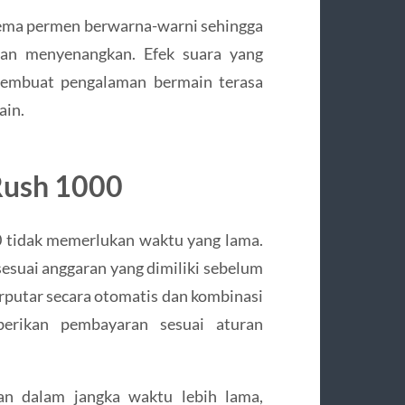
tema permen berwarna-warni sehingga
dan menyenangkan. Efek suara yang
embuat pengalaman bermain terasa
ain.
Rush 1000
 tidak memerlukan waktu yang lama.
esuai anggaran yang dimiliki sebelum
erputar secara otomatis dan kombinasi
rikan pembayaran sesuai aturan
an dalam jangka waktu lebih lama,