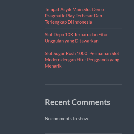
Tempat Asyik Main Slot Demo
Pragmatic Play Terbesar Dan
Terlengkap Di Indonesia
Slot Depo 10K Terbaru dan Fitur
Unggulan yang Ditawarkan
Slot Sugar Rush 1000: Permainan Slot
Modern dengan Fitur Pengganda yang
Menarik
Recent Comments
No comments to show.