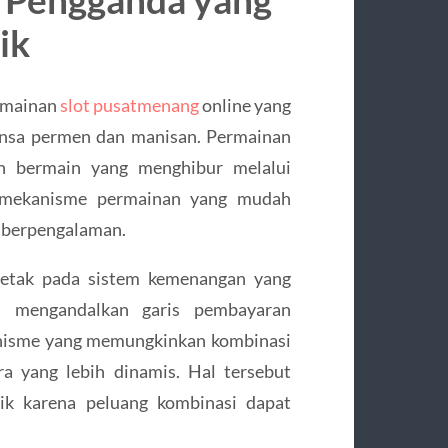
ik
ermainan
slot pusatmenang
online yang
nsa permen dan manisan. Permainan
n bermain yang menghibur melalui
ta mekanisme permainan yang mudah
 berpengalaman.
letak pada sistem kemenangan yang
lih mengandalkan garis pembayaran
anisme yang memungkinkan kombinasi
a yang lebih dinamis. Hal tersebut
ik karena peluang kombinasi dapat