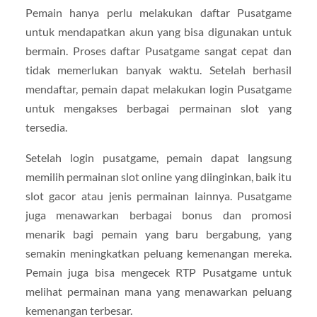
Pemain hanya perlu melakukan daftar Pusatgame
untuk mendapatkan akun yang bisa digunakan untuk
bermain. Proses daftar Pusatgame sangat cepat dan
tidak memerlukan banyak waktu. Setelah berhasil
mendaftar, pemain dapat melakukan login Pusatgame
untuk mengakses berbagai permainan slot yang
tersedia.
Setelah login pusatgame, pemain dapat langsung
memilih permainan slot online yang diinginkan, baik itu
slot gacor atau jenis permainan lainnya. Pusatgame
juga menawarkan berbagai bonus dan promosi
menarik bagi pemain yang baru bergabung, yang
semakin meningkatkan peluang kemenangan mereka.
Pemain juga bisa mengecek RTP Pusatgame untuk
melihat permainan mana yang menawarkan peluang
kemenangan terbesar.