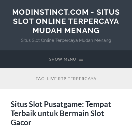
MODINSTINCT.COM - SITUS
SLOT ONLINE TERPERCAYA
MUDAH MENANG
Situs Slot Online Terpercaya Mudah Menang
SHOW MENU
TAG:
LIVE RTP TERPERCAYA
Situs Slot Pusatgame: Tempat
Terbaik untuk Bermain Slot
Gacor