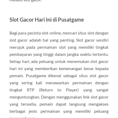
Slot Gacor Hari Ini di Pusatgame
Bagi para pecinta slot online, mencari situs slot dengan
slot gacor adalah hal yang penting. Slot gacor sendiri
merujuk pada permainan slot yang memiliki tingkat
pembayaran yang tinggi dalam jangka waktu tertentu.
Setiap hari, ada peluang untuk menemukan slot gacor
hari ini yang memberikan kemenangan besar kepada
pemain. Pusatgame dikenal sebagai situs slot gacor
yang sering kali menawarkan permainan dengan
tingkat RTP (Return to Player) yang sangat
menguntungkan. Dengan menggunakan link slot gacor
yang tersedia, pemain dapat langsung mengakses
berbagai jenis permainan yang memiliki peluang