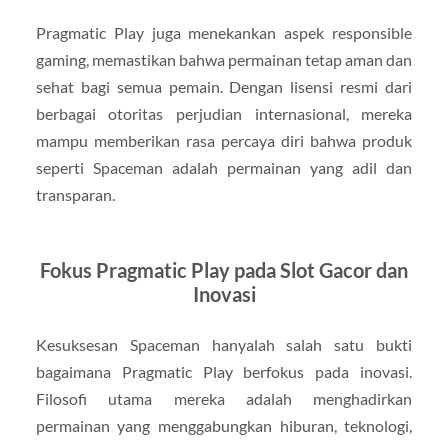
Pragmatic Play juga menekankan aspek responsible
gaming, memastikan bahwa permainan tetap aman dan
sehat bagi semua pemain. Dengan lisensi resmi dari
berbagai otoritas perjudian internasional, mereka
mampu memberikan rasa percaya diri bahwa produk
seperti Spaceman adalah permainan yang adil dan
transparan.
Fokus Pragmatic Play pada Slot Gacor dan
Inovasi
Kesuksesan Spaceman hanyalah salah satu bukti
bagaimana Pragmatic Play berfokus pada inovasi.
Filosofi utama mereka adalah menghadirkan
permainan yang menggabungkan hiburan, teknologi,