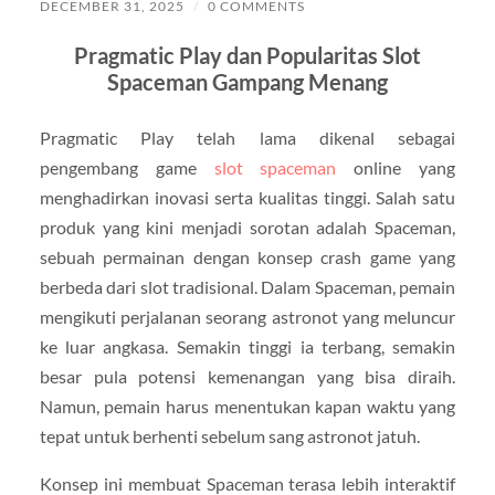
DECEMBER 31, 2025
/
0 COMMENTS
Pragmatic Play dan Popularitas Slot
Spaceman Gampang Menang
Pragmatic Play telah lama dikenal sebagai
pengembang game
slot spaceman
online yang
menghadirkan inovasi serta kualitas tinggi. Salah satu
produk yang kini menjadi sorotan adalah Spaceman,
sebuah permainan dengan konsep crash game yang
berbeda dari slot tradisional. Dalam Spaceman, pemain
mengikuti perjalanan seorang astronot yang meluncur
ke luar angkasa. Semakin tinggi ia terbang, semakin
besar pula potensi kemenangan yang bisa diraih.
Namun, pemain harus menentukan kapan waktu yang
tepat untuk berhenti sebelum sang astronot jatuh.
Konsep ini membuat Spaceman terasa lebih interaktif