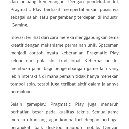
dan peluang kemenangan. Dengan pendekatan ini,
Pragmatic Play berhasil mempertahankan posisinya
sebagai salah satu pengembang terdepan di industri
iGaming.
Inovasi terlihat dari cara mereka menggabungkan tema
kreatif dengan mekanisme permainan unik. Spaceman
menjadi contoh nyata keberanian Pragmatic Play
keluar dari pola slot tradisional. Keberhasilan ini
membuka jalan bagi pengembangan game lain yang
lebih interaktif, di mana pemain tidak hanya menekan
tombol spin, tetapi juga terlibat aktif dalam jalannya
permainan.
Selain gameplay, Pragmatic Play juga menaruh
perhatian besar pada kualitas teknis. Semua game
mereka dirancang agar kompatibel dengan berbagai
perangkat, baik desktop maupun mobile. Dengan