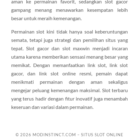
aman ke permainan favorit, sedangkan slot gacor
gampang menang menawarkan kesempatan lebih
besar untuk meraih kemenangan.
Permainan slot kini tidak hanya soal keberuntungan
semata, tetapi juga strategi dan pemilihan situs yang
tepat. Slot gacor dan slot maxwin menjadi incaran
utama karena memberikan sensasi menang besar yang
memikat. Dengan memanfaatkan link slot, link slot
gacor, dan link slot online resmi, pemain dapat
menikmati permainan dengan aman sekaligus
mengejar peluang kemenangan maksimal. Slot terbaru
yang terus hadir dengan fitur inovatif juga menambah
keseruan dan variasi dalam permainan.
© 2026
MODINSTINCT.COM – SITUS SLOT ONLINE