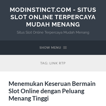
MODINSTINCT.COM - SITUS
SLOT ONLINE TERPERCAYA
MUDAH MENANG
Situs Slot Online Terpercaya Mudah Menang
SHOW MENU
TAG:
LINK RTP
Menemukan Keseruan Bermain
Slot Online dengan Peluang
Menang Tinggi