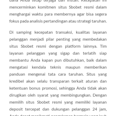
mencerminkan komitmen situs Sbobet resmi dalam
menghargai waktu para membernya agar bisa segera
fokus pada analisis pertandingan atau strategi taruhan.
Di samping kecepatan transaksi, kualitas layanan
pelanggan menjadi pilar penting yang membedakan
situs Sbobet resmi dengan platform lainnya. Tim
layanan pelanggan yang sigap dan terlatih siap
membantu Anda kapan pun dibutuhkan, baik dalam
mengatasi kendala teknis maupun memberikan
panduan mengenai tata cara taruhan. Situs yang
kredibel akan selalu transparan terkait aturan dan
ketentuan bonus promosi, sehingga Anda tidak akan
dirugikan oleh syarat yang membingungkan. Dengan
memilih situs Sbobet resmi yang memiliki layanan
deposit tercepat dan dukungan pelanggan 24 jam,
Anda dapat menikmati pengalaman bermain yang jauh