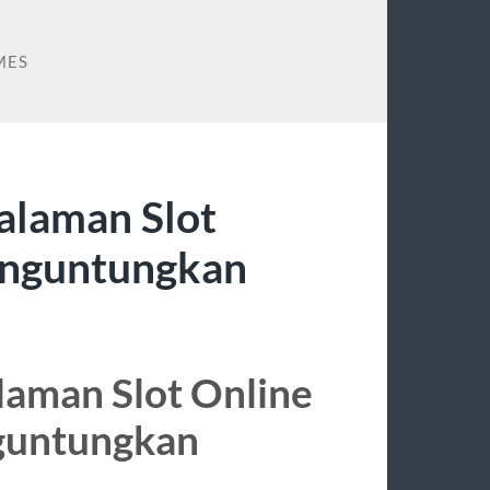
MES
galaman Slot
enguntungkan
alaman Slot Online
guntungkan