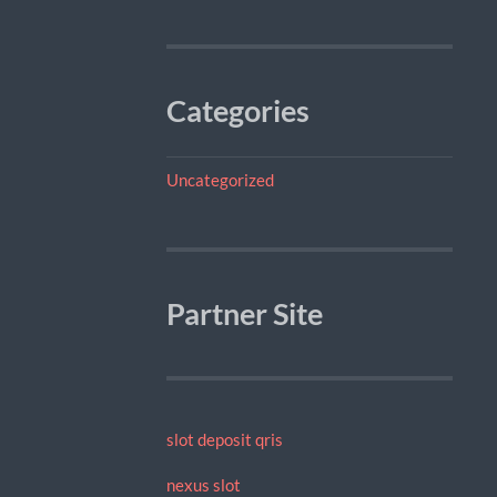
Categories
Uncategorized
Partner Site
slot deposit qris
nexus slot