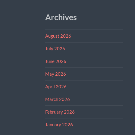
Archives
August 2026
July 2026
June 2026
May 2026
April 2026
March 2026
February 2026
January 2026