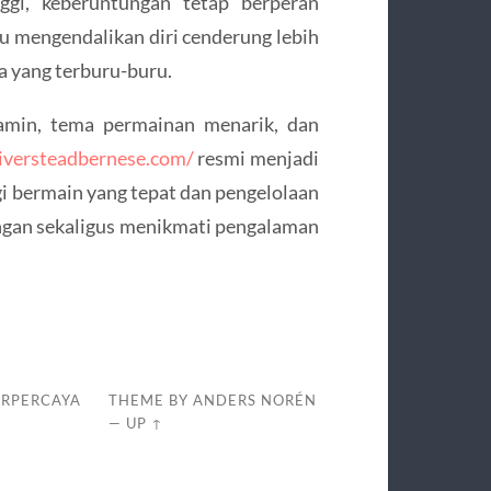
ggi, keberuntungan tetap berperan
pu mengendalikan diri cenderung lebih
 yang terburu-buru.
jamin, tema permainan menarik, dan
iversteadbernese.com/
resmi menjadi
egi bermain yang tepat dan pengelolaan
gan sekaligus menikmati pengalaman
ERPERCAYA
THEME BY
ANDERS NORÉN
—
UP ↑