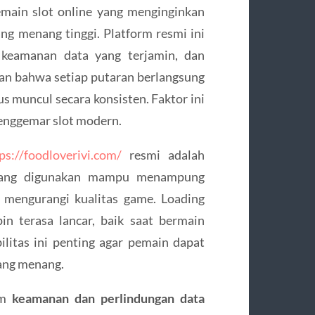
pemain slot online yang menginginkan
g menang tinggi. Platform resmi ini
, keamanan data yang terjamin, dan
an bahwa setiap putaran berlangsung
us muncul secara konsisten. Faktor ini
 penggemar slot modern.
ps://foodloverivi.com/
resmi adalah
yang digunakan mampu menampung
 mengurangi kualitas game. Loading
n terasa lancar, baik saat bermain
itas ini penting agar pemain dapat
ang menang.
lam
keamanan dan perlindungan data