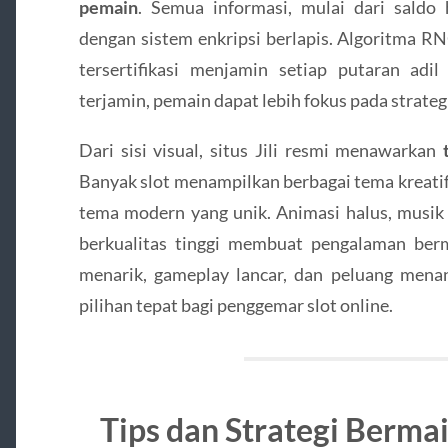
pemain
. Semua informasi, mulai dari saldo h
dengan sistem enkripsi berlapis. Algoritma 
tersertifikasi menjamin setiap putaran ad
terjamin, pemain dapat lebih fokus pada strate
Dari sisi visual, situs Jili resmi menawarkan
Banyak slot menampilkan berbagai tema kreatif,
tema modern yang unik. Animasi halus, musik 
berkualitas tinggi membuat pengalaman berma
menarik, gameplay lancar, dan peluang menang
pilihan tepat bagi penggemar slot online.
Tips dan Strategi Bermain