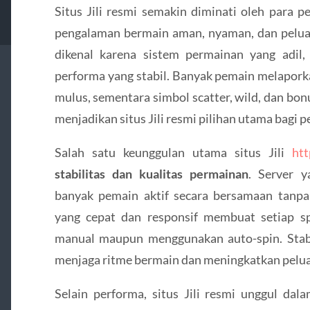
Situs Jili resmi semakin diminati oleh para 
pengalaman bermain aman, nyaman, dan peluan
dikenal karena sistem permainan yang adil
performa yang stabil. Banyak pemain melapork
mulus, sementara simbol scatter, wild, dan bon
menjadikan situs Jili resmi pilihan utama bagi
Salah satu keunggulan utama situs Jili
htt
stabilitas dan kualitas permainan
. Server 
banyak pemain aktif secara bersamaan tanpa
yang cepat dan responsif membuat setiap spi
manual maupun menggunakan auto-spin. Stabil
menjaga ritme bermain dan meningkatkan pelu
Selain performa, situs Jili resmi unggul da