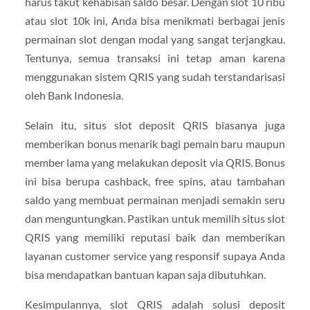
harus takut kehabisan saldo besar. Dengan slot 10 ribu
atau slot 10k ini, Anda bisa menikmati berbagai jenis
permainan slot dengan modal yang sangat terjangkau.
Tentunya, semua transaksi ini tetap aman karena
menggunakan sistem QRIS yang sudah terstandarisasi
oleh Bank Indonesia.
Selain itu, situs slot deposit QRIS biasanya juga
memberikan bonus menarik bagi pemain baru maupun
member lama yang melakukan deposit via QRIS. Bonus
ini bisa berupa cashback, free spins, atau tambahan
saldo yang membuat permainan menjadi semakin seru
dan menguntungkan. Pastikan untuk memilih situs slot
QRIS yang memiliki reputasi baik dan memberikan
layanan customer service yang responsif supaya Anda
bisa mendapatkan bantuan kapan saja dibutuhkan.
Kesimpulannya, slot QRIS adalah solusi deposit