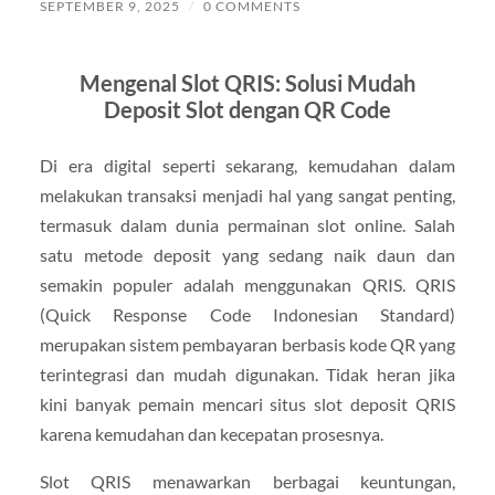
SEPTEMBER 9, 2025
/
0 COMMENTS
Mengenal Slot QRIS: Solusi Mudah
Deposit Slot dengan QR Code
Di era digital seperti sekarang, kemudahan dalam
melakukan transaksi menjadi hal yang sangat penting,
termasuk dalam dunia permainan slot online. Salah
satu metode deposit yang sedang naik daun dan
semakin populer adalah menggunakan QRIS. QRIS
(Quick Response Code Indonesian Standard)
merupakan sistem pembayaran berbasis kode QR yang
terintegrasi dan mudah digunakan. Tidak heran jika
kini banyak pemain mencari situs slot deposit QRIS
karena kemudahan dan kecepatan prosesnya.
Slot QRIS menawarkan berbagai keuntungan,