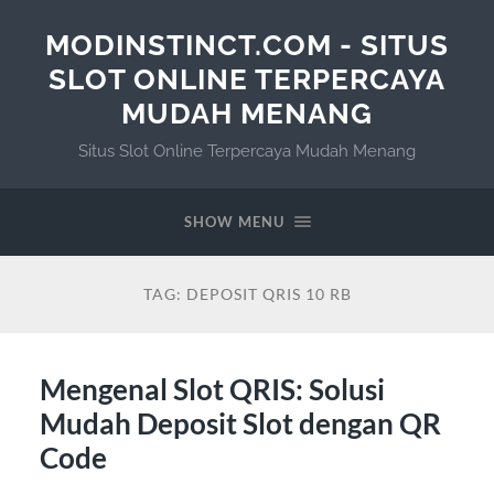
MODINSTINCT.COM - SITUS
SLOT ONLINE TERPERCAYA
MUDAH MENANG
Situs Slot Online Terpercaya Mudah Menang
SHOW MENU
TAG:
DEPOSIT QRIS 10 RB
Mengenal Slot QRIS: Solusi
Mudah Deposit Slot dengan QR
Code