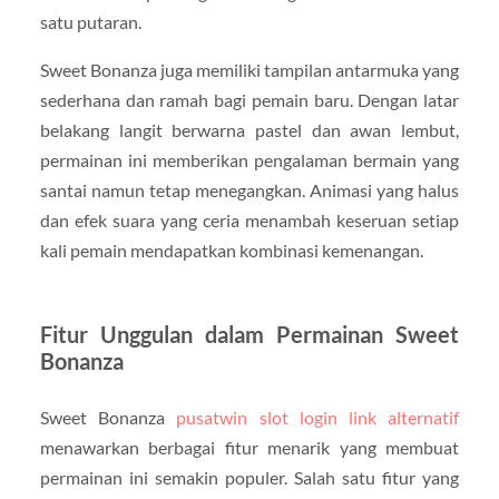
satu putaran.
Sweet Bonanza juga memiliki tampilan antarmuka yang
sederhana dan ramah bagi pemain baru. Dengan latar
belakang langit berwarna pastel dan awan lembut,
permainan ini memberikan pengalaman bermain yang
santai namun tetap menegangkan. Animasi yang halus
dan efek suara yang ceria menambah keseruan setiap
kali pemain mendapatkan kombinasi kemenangan.
Fitur Unggulan dalam Permainan Sweet
Bonanza
Sweet Bonanza
pusatwin slot login link alternatif
menawarkan berbagai fitur menarik yang membuat
permainan ini semakin populer. Salah satu fitur yang