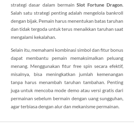
strategi dasar dalam bermain
Slot Fortune Dragon
.
Salah satu strategi penting adalah mengelola bankroll
dengan bijak. Pemain harus menentukan batas taruhan
dan tidak tergoda untuk terus menaikkan taruhan saat
mengalami kekalahan.
Selain itu, memahami kombinasi simbol dan fitur bonus
dapat membantu pemain memaksimalkan peluang
menang. Menggunakan fitur free spin secara efektif,
misalnya, bisa meningkatkan jumlah kemenangan
tanpa harus menambah taruhan tambahan. Penting
juga untuk mencoba mode demo atau versi gratis dari
permainan sebelum bermain dengan uang sungguhan,
agar terbiasa dengan alur dan mekanisme permainan.