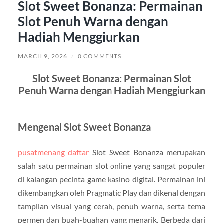
Slot Sweet Bonanza: Permainan
Slot Penuh Warna dengan
Hadiah Menggiurkan
MARCH 9, 2026
/
0 COMMENTS
Slot Sweet Bonanza: Permainan Slot
Penuh Warna dengan Hadiah Menggiurkan
Mengenal Slot Sweet Bonanza
pusatmenang daftar
Slot Sweet Bonanza merupakan
salah satu permainan slot online yang sangat populer
di kalangan pecinta game kasino digital. Permainan ini
dikembangkan oleh Pragmatic Play dan dikenal dengan
tampilan visual yang cerah, penuh warna, serta tema
permen dan buah-buahan yang menarik. Berbeda dari