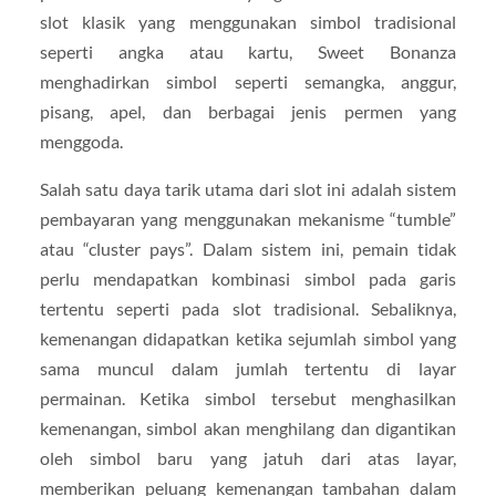
slot klasik yang menggunakan simbol tradisional
seperti angka atau kartu, Sweet Bonanza
menghadirkan simbol seperti semangka, anggur,
pisang, apel, dan berbagai jenis permen yang
menggoda.
Salah satu daya tarik utama dari slot ini adalah sistem
pembayaran yang menggunakan mekanisme “tumble”
atau “cluster pays”. Dalam sistem ini, pemain tidak
perlu mendapatkan kombinasi simbol pada garis
tertentu seperti pada slot tradisional. Sebaliknya,
kemenangan didapatkan ketika sejumlah simbol yang
sama muncul dalam jumlah tertentu di layar
permainan. Ketika simbol tersebut menghasilkan
kemenangan, simbol akan menghilang dan digantikan
oleh simbol baru yang jatuh dari atas layar,
memberikan peluang kemenangan tambahan dalam