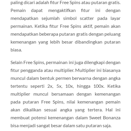
paling dicari adalah fitur Free Spins atau putaran gratis.
Pemain dapat mengaktifkan fitur ini dengan
mendapatkan sejumlah simbol scatter pada layar
permainan. Ketika fitur Free Spins aktif, pemain akan
mendapatkan beberapa putaran gratis dengan peluang
kemenangan yang lebih besar dibandingkan putaran
biasa.
Selain Free Spins, permainan ini juga dilengkapi dengan
fitur pengganda atau multiplier. Multiplier ini biasanya
muncul dalam bentuk permen berwarna dengan angka
tertentu seperti 2x, 5x, 10x, hingga 100x. Ketika
multiplier muncul bersamaan dengan kemenangan
pada putaran Free Spins, nilai kemenangan pemain
akan dikalikan sesuai angka yang tertera. Hal ini
membuat potensi kemenangan dalam Sweet Bonanza
bisa menjadi sangat besar dalam satu putaran saja.