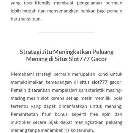
yang user-friendly membuat pengalaman bermain
lebih mudah dan menyenangkan, bahkan bagi pemain
baru sekalipun.
Strategi Jitu Meningkatkan Peluang
Menang di Situs Slot777 Gacor
Memahami strategi bermain merupakan kunci untuk
memaksimalkan kemenangan di
situs slot777 gacor
.
Pemain disarankan mempelajari karakteristik masing-
masing mesin slot karena setiap mesin memiliki pola
tertentu yang dapat dimanfaatkan untuk menang.
Pemanfaatan fitur bonus seperti free spin dan
multiplier secara bijak dapat meningkatkan peluang
menang tanpa menambah risiko taruhan.