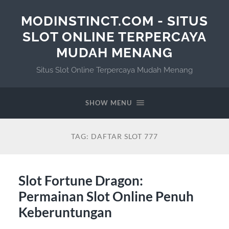
MODINSTINCT.COM - SITUS
SLOT ONLINE TERPERCAYA
MUDAH MENANG
Situs Slot Online Terpercaya Mudah Menang
SHOW MENU
TAG:
DAFTAR SLOT 777
Slot Fortune Dragon:
Permainan Slot Online Penuh
Keberuntungan