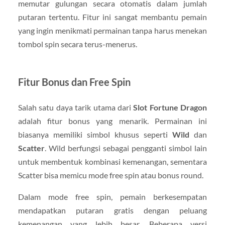
memutar gulungan secara otomatis dalam jumlah
putaran tertentu. Fitur ini sangat membantu pemain
yang ingin menikmati permainan tanpa harus menekan
tombol spin secara terus-menerus.
Fitur Bonus dan Free Spin
Salah satu daya tarik utama dari
Slot Fortune Dragon
adalah fitur bonus yang menarik. Permainan ini
biasanya memiliki simbol khusus seperti
Wild
dan
Scatter
. Wild berfungsi sebagai pengganti simbol lain
untuk membentuk kombinasi kemenangan, sementara
Scatter bisa memicu mode free spin atau bonus round.
Dalam mode free spin, pemain berkesempatan
mendapatkan putaran gratis dengan peluang
kemenangan yang lebih besar. Beberapa versi