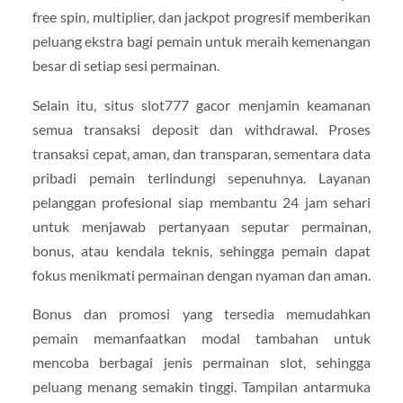
free spin, multiplier, dan jackpot progresif memberikan
peluang ekstra bagi pemain untuk meraih kemenangan
besar di setiap sesi permainan.
Selain itu, situs slot777 gacor menjamin keamanan
semua transaksi deposit dan withdrawal. Proses
transaksi cepat, aman, dan transparan, sementara data
pribadi pemain terlindungi sepenuhnya. Layanan
pelanggan profesional siap membantu 24 jam sehari
untuk menjawab pertanyaan seputar permainan,
bonus, atau kendala teknis, sehingga pemain dapat
fokus menikmati permainan dengan nyaman dan aman.
Bonus dan promosi yang tersedia memudahkan
pemain memanfaatkan modal tambahan untuk
mencoba berbagai jenis permainan slot, sehingga
peluang menang semakin tinggi. Tampilan antarmuka