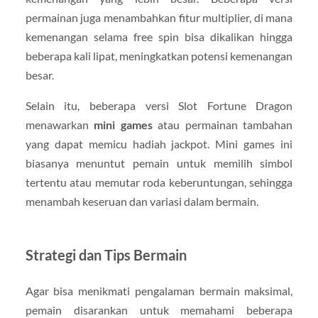
permainan juga menambahkan fitur multiplier, di mana
kemenangan selama free spin bisa dikalikan hingga
beberapa kali lipat, meningkatkan potensi kemenangan
besar.
Selain itu, beberapa versi Slot Fortune Dragon
menawarkan
mini games
atau permainan tambahan
yang dapat memicu hadiah jackpot. Mini games ini
biasanya menuntut pemain untuk memilih simbol
tertentu atau memutar roda keberuntungan, sehingga
menambah keseruan dan variasi dalam bermain.
Strategi dan Tips Bermain
Agar bisa menikmati pengalaman bermain maksimal,
pemain disarankan untuk memahami beberapa