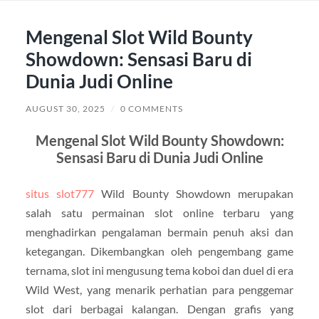
Mengenal Slot Wild Bounty
Showdown: Sensasi Baru di
Dunia Judi Online
AUGUST 30, 2025
/
0 COMMENTS
Mengenal Slot Wild Bounty Showdown:
Sensasi Baru di Dunia Judi Online
situs slot777
Wild Bounty Showdown merupakan
salah satu permainan slot online terbaru yang
menghadirkan pengalaman bermain penuh aksi dan
ketegangan. Dikembangkan oleh pengembang game
ternama, slot ini mengusung tema koboi dan duel di era
Wild West, yang menarik perhatian para penggemar
slot dari berbagai kalangan. Dengan grafis yang