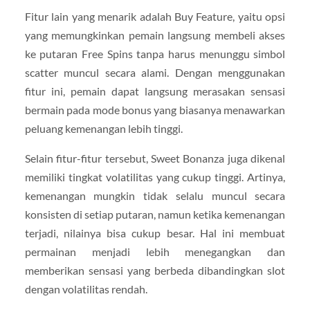
Fitur lain yang menarik adalah Buy Feature, yaitu opsi
yang memungkinkan pemain langsung membeli akses
ke putaran Free Spins tanpa harus menunggu simbol
scatter muncul secara alami. Dengan menggunakan
fitur ini, pemain dapat langsung merasakan sensasi
bermain pada mode bonus yang biasanya menawarkan
peluang kemenangan lebih tinggi.
Selain fitur-fitur tersebut, Sweet Bonanza juga dikenal
memiliki tingkat volatilitas yang cukup tinggi. Artinya,
kemenangan mungkin tidak selalu muncul secara
konsisten di setiap putaran, namun ketika kemenangan
terjadi, nilainya bisa cukup besar. Hal ini membuat
permainan menjadi lebih menegangkan dan
memberikan sensasi yang berbeda dibandingkan slot
dengan volatilitas rendah.