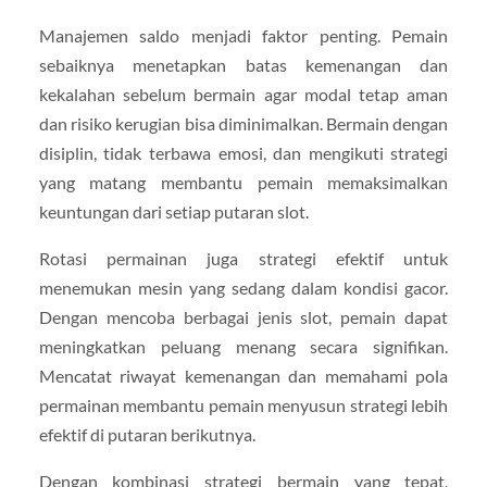
Manajemen saldo menjadi faktor penting. Pemain
sebaiknya menetapkan batas kemenangan dan
kekalahan sebelum bermain agar modal tetap aman
dan risiko kerugian bisa diminimalkan. Bermain dengan
disiplin, tidak terbawa emosi, dan mengikuti strategi
yang matang membantu pemain memaksimalkan
keuntungan dari setiap putaran slot.
Rotasi permainan juga strategi efektif untuk
menemukan mesin yang sedang dalam kondisi gacor.
Dengan mencoba berbagai jenis slot, pemain dapat
meningkatkan peluang menang secara signifikan.
Mencatat riwayat kemenangan dan memahami pola
permainan membantu pemain menyusun strategi lebih
efektif di putaran berikutnya.
Dengan kombinasi strategi bermain yang tepat,