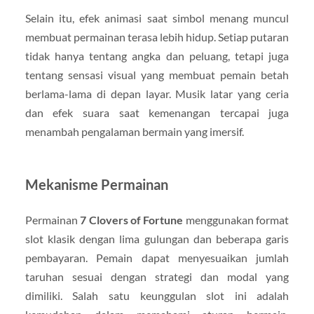
Selain itu, efek animasi saat simbol menang muncul
membuat permainan terasa lebih hidup. Setiap putaran
tidak hanya tentang angka dan peluang, tetapi juga
tentang sensasi visual yang membuat pemain betah
berlama-lama di depan layar. Musik latar yang ceria
dan efek suara saat kemenangan tercapai juga
menambah pengalaman bermain yang imersif.
Mekanisme Permainan
Permainan
7 Clovers of Fortune
menggunakan format
slot klasik dengan lima gulungan dan beberapa garis
pembayaran. Pemain dapat menyesuaikan jumlah
taruhan sesuai dengan strategi dan modal yang
dimiliki. Salah satu keunggulan slot ini adalah