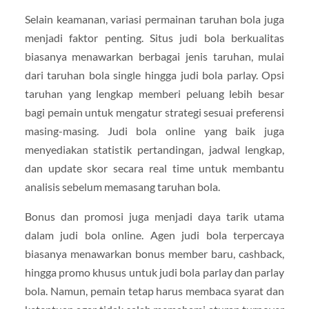
Selain keamanan, variasi permainan taruhan bola juga
menjadi faktor penting. Situs judi bola berkualitas
biasanya menawarkan berbagai jenis taruhan, mulai
dari taruhan bola single hingga judi bola parlay. Opsi
taruhan yang lengkap memberi peluang lebih besar
bagi pemain untuk mengatur strategi sesuai preferensi
masing-masing. Judi bola online yang baik juga
menyediakan statistik pertandingan, jadwal lengkap,
dan update skor secara real time untuk membantu
analisis sebelum memasang taruhan bola.
Bonus dan promosi juga menjadi daya tarik utama
dalam judi bola online. Agen judi bola terpercaya
biasanya menawarkan bonus member baru, cashback,
hingga promo khusus untuk judi bola parlay dan parlay
bola. Namun, pemain tetap harus membaca syarat dan